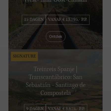
West- naar Oost-Canada
15 DAGEN
VANAF € 13.795,- P.P.
Ontdek
SIGNATURE
Treinreis Spanje |
Transcantábrico: San
Sebastián - Santiago de
Compostela
9 DAGEN
VANAF € 8.675,- P.P.