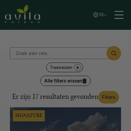
Vlaams
NL
REGIO'S
Zoeken
English
Español
Afrika
Azië
Caribische eilanden
Europa
Latijns-Amerika
Midden-Oosten
Noord-Amerika
Oceanië
Poolgebied
LANDEN
Treinreizen
Japan
Kroatië
Canada
Verenigde Staten
Alle filters wissen
Alaska
Thailand
Zuid-Afrika
Botswana
Argentinië
Antarctica
Italië
Noorwegen
IJsland
Er zijn
17
resultaten gevonden
Filters
Colombia
Tanzania
Alle opties tonen
SIGNATURE
REISSTIJL