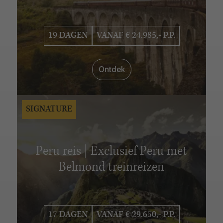
VERBLIJFSDUUR
6 - 10 dagen
11 - 15 dagen
16 - 20 dagen
19 DAGEN
VANAF € 24.985,- P.P.
21 - 25 dagen
26 - 30 dagen
Ontdek
SIGNATURE
Peru reis | Exclusief Peru met
Belmond treinreizen
17 DAGEN
VANAF € 29.650,- P.P.