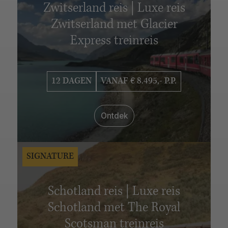
Zwitserland reis | Luxe reis
Adventure
Boutique
Signature
Zwitserland met Glacier
INTERESSES
Express treinreis
Strand
Steden
Cruise
Familiereizen
Natuur
Wildlife
Treinreizen
Safari
Culinair
Zelf rijden
12 DAGEN
VANAF € 8.495,- P.P.
Cultuur
Geschiedenis
National Geographic Expeditions
Reizen met impact
Ontdek
Sneeuw en ijs
Groepsreizen
Huwelijksreizen
Wellness
Expeditiecruises
SIGNATURE
MAANDEN
Januari
Februari
Maart
April
Mei
Juni
Juli
Schotland reis | Luxe reis
Augustus
September
Oktober
November
Schotland met The Royal
December
Scotsman treinreis