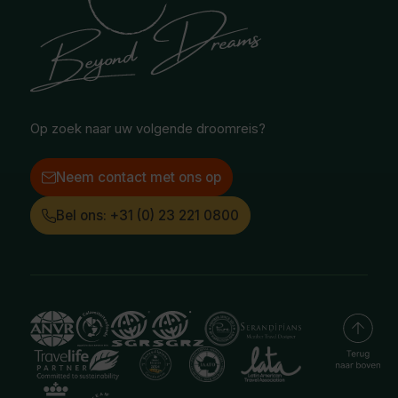
Safari & Wildlife reizen
Reisvoorwaarden
Oceanië
Selfdrive reizen
Vacatures
Poolgebied
Treinreizen
Facebook
Instagram
LinkedIn
Op zoek naar uw volgende droomreis?
Neem contact met ons op
Bel ons: +31 (0) 23 221 0800