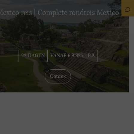
on
Sta
exico reis | Complete rondreis Mexico
Ch
22 DAGEN
VANAF € 9.325,- P.P.
Ontdek