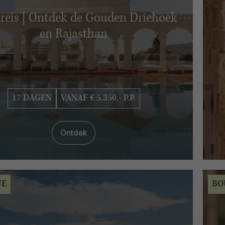
 reis | Ontdek de Gouden Driehoek
en Rajasthan
17 DAGEN
VANAF € 5.350,- P.P.
Ontdek
UE
BO