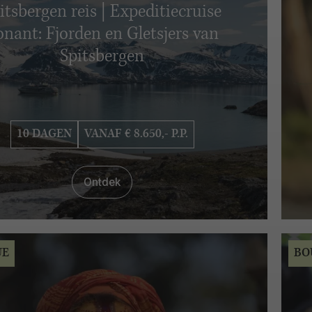
itsbergen reis | Expeditiecruise
nant: Fjorden en Gletsjers van
Spitsbergen
10 DAGEN
VANAF € 8.650,- P.P.
Ontdek
UE
BO