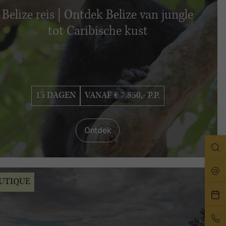
Belize reis | Ontdek Belize van jungle
tot Caribische kust
15 DAGEN
VANAF € 7.850,- P.P.
Ontdek
Zo
Rei
UTIQUE
Pla
ee
Bel
afs