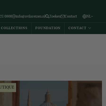
Vlaams
English
Zoeken
221 0800
info@avilareizen.nl
Zoeken
Contact
NL
Español
COLLECTIONS
FOUNDATION
CONTACT
UTIQUE