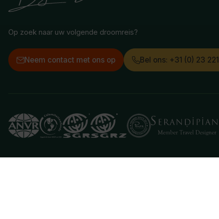
Op zoek naar uw volgende droomreis?
Neem contact met ons op
Bel ons: +31 (0) 23 22
Deze website gebruikt cookies
We gebruiken cookies om de website goed te laten 
je aan hiermee akkoord te gaan.