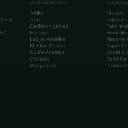
BESTEMMINGEN
THEMARE
Afrika
Cruises
15B01
Azië
Expeditie
Caribisch gebied
Familiere
97
Europa
Huwelijk
Latijns-Amerika
National
Midden-Oosten
Expediti
Noord-Amerika
Safari & 
Oceanië
Selfdrive
Poolgebied
Treinreiz