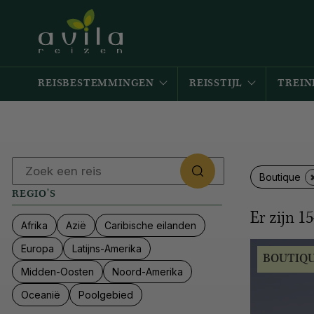
REISBESTEMMINGEN
REISSTIJL
TREIN
Boutique
REGIO'S
Er zijn
15
Afrika
Azië
Caribische eilanden
Europa
Latijns-Amerika
BOUTIQ
Midden-Oosten
Noord-Amerika
Oceanië
Poolgebied