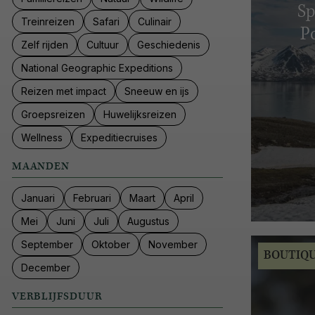
Sp
Treinreizen
Safari
Culinair
Po
Zelf rijden
Cultuur
Geschiedenis
National Geographic Expeditions
Reizen met impact
Sneeuw en ijs
Groepsreizen
Huwelijksreizen
Wellness
Expeditiecruises
MAANDEN
Januari
Februari
Maart
April
Mei
Juni
Juli
Augustus
September
Oktober
November
BOUTIQ
December
VERBLIJFSDUUR