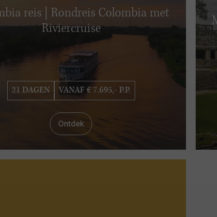
bia reis | Rondreis Colombia met
M
Riviercruise
21 DAGEN
VANAF € 7.695,- P.P.
Ontdek