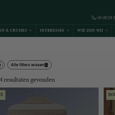
+31 (0) 23 
EN & CRUISES
INTERESSES
WIE ZIJN WIJ
Alle filters wissen
4
resultaten gevonden
UE
BO