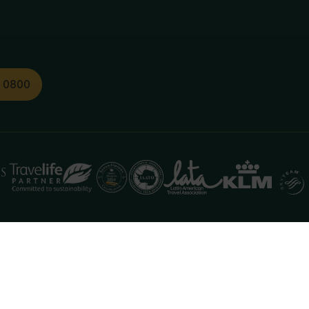
1 0800
functioneren. Meer informatie is beschikbaar in onze
pr