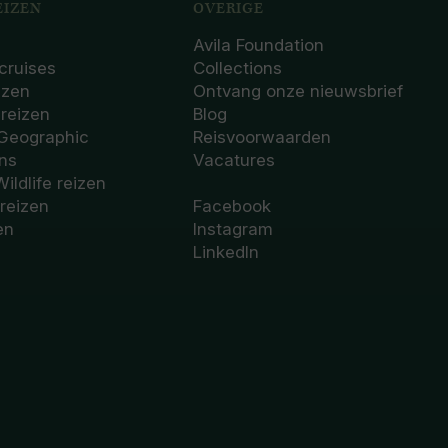
IZEN
OVERIGE
Avila Foundation
cruises
Collections
izen
Ontvang onze nieuwsbrief
sreizen
Blog
 Geographic
Reisvoorwaarden
ons
Vacatures
Wildlife reizen
 reizen
Facebook
en
Instagram
LinkedIn