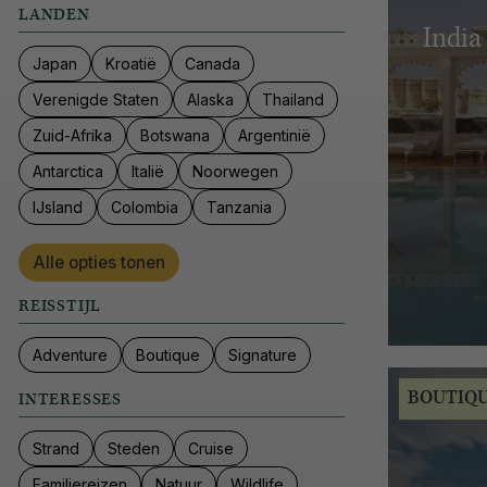
LANDEN
India
Japan
Kroatië
Canada
Verenigde Staten
Alaska
Thailand
Zuid-Afrika
Botswana
Argentinië
Antarctica
Italië
Noorwegen
IJsland
Colombia
Tanzania
Alle opties tonen
REISSTIJL
Adventure
Boutique
Signature
BOUTIQ
INTERESSES
Strand
Steden
Cruise
Familiereizen
Natuur
Wildlife