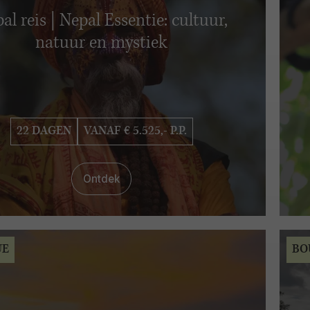
al reis | Nepal Essentie: cultuur,
natuur en mystiek
22 DAGEN
VANAF € 5.525,- P.P.
Ontdek
UE
BO