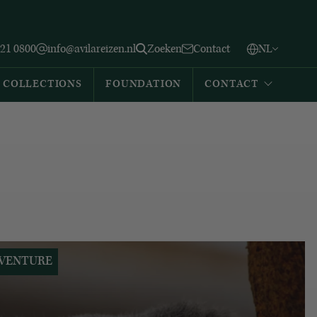
Vlaams
English
Zoeken
221 0800
info@avilareizen.nl
Zoeken
Contact
NL
Español
COLLECTIONS
FOUNDATION
CONTACT
VENTURE