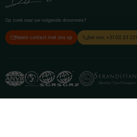
Op zoek naar uw volgende droomreis?
Neem contact met ons op
Bel ons: +31 (0) 23 22
Deze website gebruikt cookies
We gebruiken cookies om de website goed te laten 
je aan hiermee akkoord te gaan.