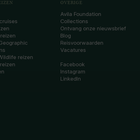
IZEN
OVERIGE
Avila Foundation
cruises
Collections
izen
Ontvang onze nieuwsbrief
sreizen
Blog
 Geographic
Reisvoorwaarden
ons
Vacatures
Wildlife reizen
 reizen
Facebook
en
Instagram
LinkedIn