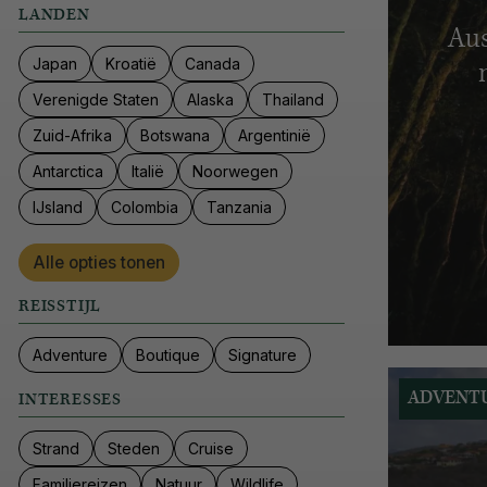
LANDEN
Aus
Japan
Kroatië
Canada
Verenigde Staten
Alaska
Thailand
Zuid-Afrika
Botswana
Argentinië
Antarctica
Italië
Noorwegen
IJsland
Colombia
Tanzania
Alle opties tonen
REISSTIJL
Adventure
Boutique
Signature
ADVENT
INTERESSES
Strand
Steden
Cruise
Familiereizen
Natuur
Wildlife