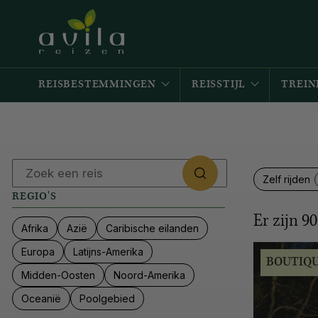
REISBESTEMMINGEN
REISSTIJL
TREIN
Zelf rijden
REGIO'S
Er zijn
90
Afrika
Azië
Caribische eilanden
Europa
Latijns-Amerika
BOUTIQ
Midden-Oosten
Noord-Amerika
Oceanië
Poolgebied