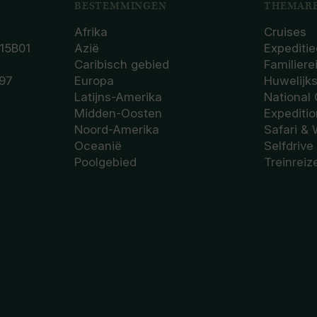
BESTEMMINGEN
THEMARE
Afrika
Cruises
15B01
Azië
Expeditie
Caribisch gebied
Familiere
97
Europa
Huwelijk
Latijns-Amerika
National
Midden-Oosten
Expediti
Noord-Amerika
Safari & 
Oceanië
Selfdrive
Poolgebied
Treinreiz