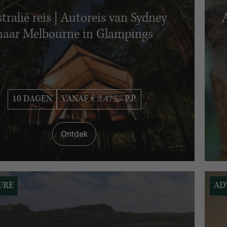
tralië reis | Autoreis van Sydney
naar Melbourne in Glampings
10 DAGEN
VANAF € 2.475,- P.P.
Ontdek
URE
AD