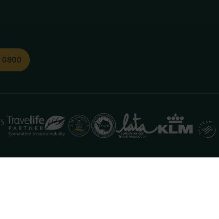
1 0800
functioneren. Meer informatie is beschikbaar in onze
pr