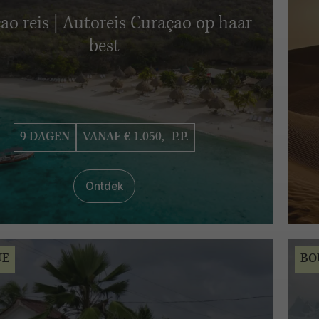
ao reis | Autoreis Curaçao op haar
best
9 DAGEN
VANAF € 1.050,- P.P.
Ontdek
UE
BO