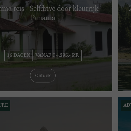
ma reis | Selfdrive door kleurrijk
Panama
16 DAGEN
VANAF € 4.295,- P.P.
Ontdek
URE
AD