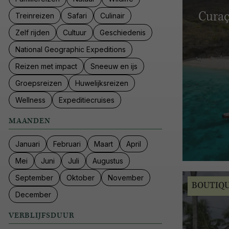
Curaç
Treinreizen
Safari
Culinair
Zelf rijden
Cultuur
Geschiedenis
National Geographic Expeditions
Reizen met impact
Sneeuw en ijs
Groepsreizen
Huwelijksreizen
Wellness
Expeditiecruises
MAANDEN
Januari
Februari
Maart
April
Mei
Juni
Juli
Augustus
September
Oktober
November
BOUTIQ
December
VERBLIJFSDUUR