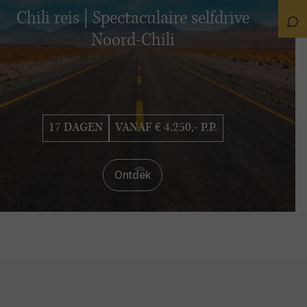
on
Chili reis | Spectaculaire selfdrive
Sta
Ch
Noord-Chili
17 DAGEN
VANAF € 4.250,- P.P.
Ontdek