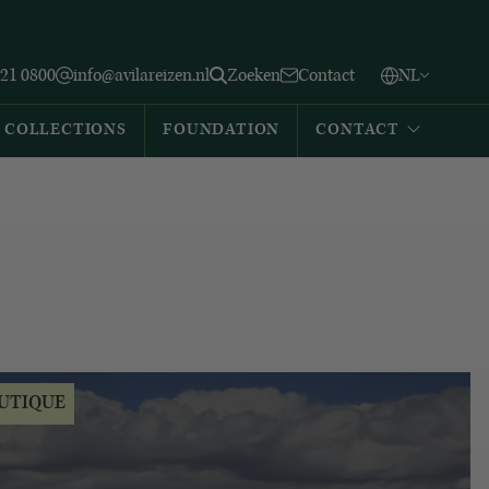
Vlaams
English
Zoeken
221 0800
info@avilareizen.nl
Zoeken
Contact
NL
Español
COLLECTIONS
FOUNDATION
CONTACT
UTIQUE