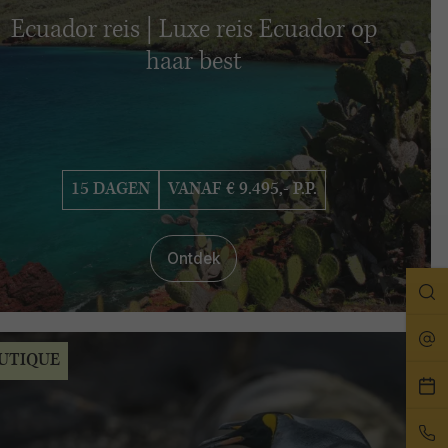
Ecuador reis | Luxe reis Ecuador op
haar best
15 DAGEN
VANAF € 9.495,- P.P.
Ontdek
Zo
Rei
UTIQUE
Pla
ee
Bel
afs