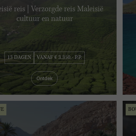
isië reis | Verzorgde reis Maleisië
cultuur en natuur
13 DAGEN
VANAF € 3.350,- P.P.
Ontdek
UE
BO