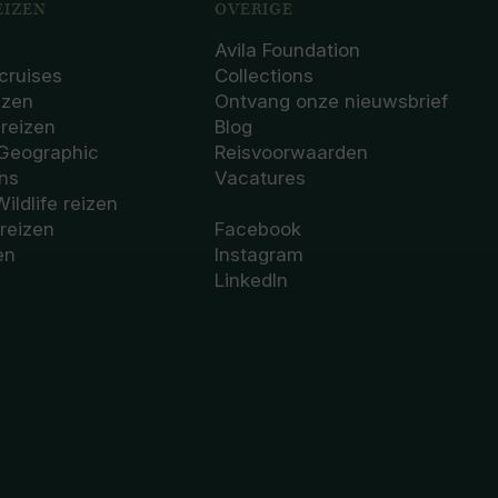
IZEN
OVERIGE
Avila Foundation
cruises
Collections
izen
Ontvang onze nieuwsbrief
sreizen
Blog
 Geographic
Reisvoorwaarden
ons
Vacatures
Wildlife reizen
 reizen
Facebook
en
Instagram
LinkedIn