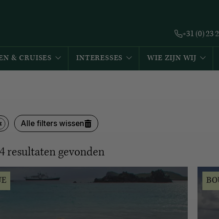
+31 (0) 23 
EN & CRUISES
INTERESSES
WIE ZIJN WIJ
Alle filters wissen
4
resultaten gevonden
UE
BO