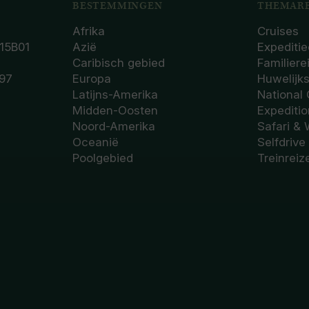
BESTEMMINGEN
THEMARE
Afrika
Cruises
15B01
Azië
Expeditie
Caribisch gebied
Familiere
97
Europa
Huwelijk
Latijns-Amerika
National
Midden-Oosten
Expediti
Noord-Amerika
Safari & 
Oceanië
Selfdrive
Poolgebied
Treinreiz