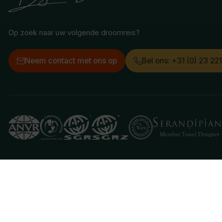
Op zoek naar uw volgende droomreis?
Neem contact met ons op
Bel ons: +31 (0) 23 22
Deze website gebruikt cookies
We gebruiken cookies om de website goed te laten 
je aan hiermee akkoord te gaan.