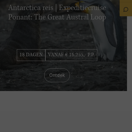
on
Antarctica reis | Expeditiecruise
Sta
Ch
Ponant: The Great Austral Loop
18 DAGEN
VANAF € 16.255,- P.P.
Ontdek