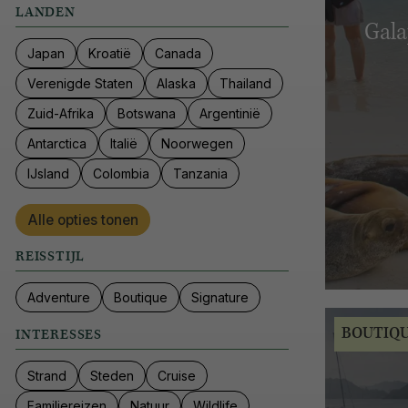
LANDEN
Gala
Japan
Kroatië
Canada
Verenigde Staten
Alaska
Thailand
Zuid-Afrika
Botswana
Argentinië
Antarctica
Italië
Noorwegen
IJsland
Colombia
Tanzania
Alle opties tonen
REISSTIJL
Adventure
Boutique
Signature
BOUTIQ
INTERESSES
Strand
Steden
Cruise
Familiereizen
Natuur
Wildlife