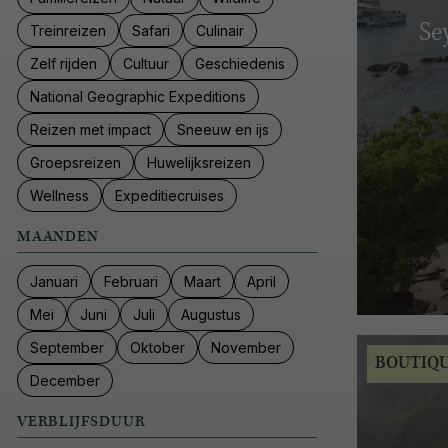
Se
Treinreizen
Safari
Culinair
Zelf rijden
Cultuur
Geschiedenis
National Geographic Expeditions
Reizen met impact
Sneeuw en ijs
Groepsreizen
Huwelijksreizen
Wellness
Expeditiecruises
MAANDEN
Januari
Februari
Maart
April
Mei
Juni
Juli
Augustus
September
Oktober
November
BOUTIQ
December
VERBLIJFSDUUR