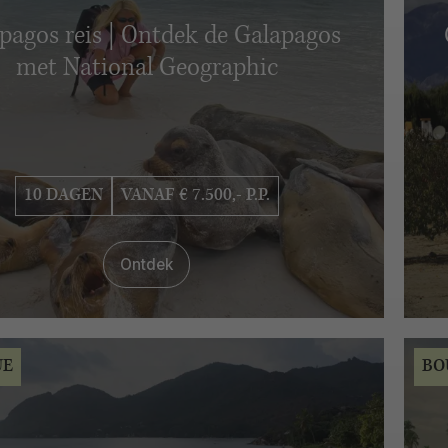
pagos reis | Ontdek de Galapagos
met National Geographic
10 DAGEN
VANAF € 7.500,- P.P.
Ontdek
UE
BO