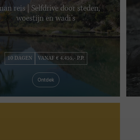
an reis | Selfdrive door steden,
woestijn en wadi's
10 DAGEN
VANAF € 4.455,- P.P.
Ontdek