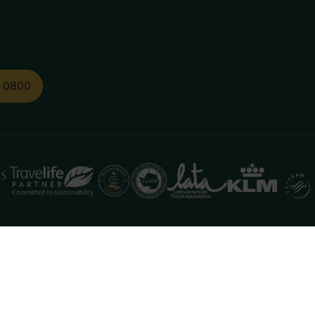
1 0800
functioneren. Meer informatie is beschikbaar in onze
pr