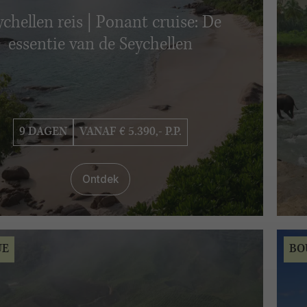
ychellen reis | Ponant cruise: De
essentie van de Seychellen
9 DAGEN
VANAF € 5.390,- P.P.
Ontdek
UE
BO