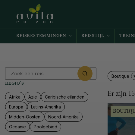
REISBESTEMMINGEN
REISSTIJL
TREIN
Boutique
REGIO'S
Er zijn
15
Afrika
Azië
Caribische eilanden
Europa
Latijns-Amerika
BOUTIQ
Midden-Oosten
Noord-Amerika
Oceanië
Poolgebied