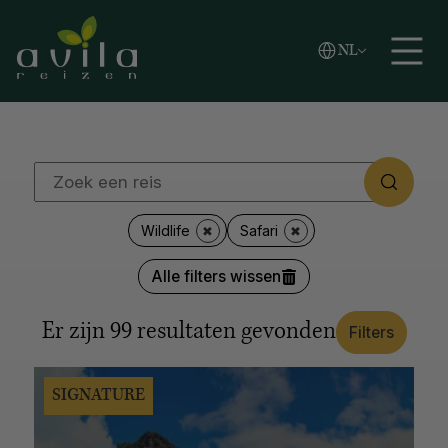
Vlaams
NL
REGIO'S
Zoeken
English
Español
Afrika
Azië
Caribische eilanden
Europa
Latijns-Amerika
Midden-Oosten
Noord-Amerika
Oceanië
Poolgebied
LANDEN
Wildlife
Safari
Japan
Kroatië
Canada
Verenigde Staten
Alle filters wissen
Alaska
Thailand
Zuid-Afrika
Botswana
Argentinië
Antarctica
Italië
Noorwegen
IJsland
Er zijn
99
resultaten gevonden
Filters
Colombia
Tanzania
Alle opties tonen
SIGNATURE
REISSTIJL