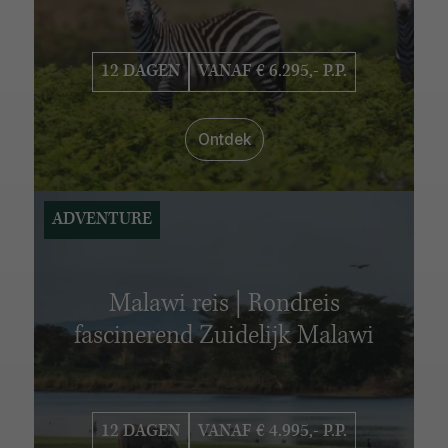
VERBLIJFSDUUR
6 - 10 dagen
11 - 15 dagen
16 - 20 dagen
12 DAGEN
VANAF € 6.295,- P.P.
21 - 25 dagen
26 - 30 dagen
Ontdek
ADVENTURE
Malawi reis | Rondreis
fascinerend Zuidelijk Malawi
12 DAGEN
VANAF € 4.995,- P.P.