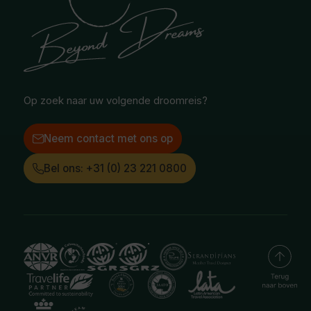
Safari & Wildlife reizen
Reisvoorwaarden
Oceanië
Selfdrive reizen
Vacatures
Poolgebied
Treinreizen
Facebook
Instagram
LinkedIn
Op zoek naar uw volgende droomreis?
Neem contact met ons op
Bel ons: +31 (0) 23 221 0800