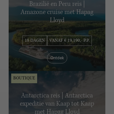
Brazilië en Peru reis |
Adventure
Boutique
Signature
Amazone cruise met Hapag
INTERESSES
Lloyd
Strand
Steden
Cruise
Familiereizen
Natuur
Wildlife
Treinreizen
Safari
Culinair
Zelf rijden
18 DAGEN
VANAF € 19.190,- P.P.
Cultuur
Geschiedenis
National Geographic Expeditions
Reizen met impact
Ontdek
Sneeuw en ijs
Groepsreizen
Huwelijksreizen
Wellness
Expeditiecruises
BOUTIQUE
MAANDEN
Januari
Februari
Maart
April
Mei
Juni
Juli
Antarctica reis | Antarctica
Augustus
September
Oktober
November
expeditie van Kaap tot Kaap
December
met Hapag Lloyd