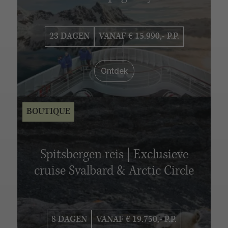
VERBLIJFSDUUR
6 - 10 dagen
11 - 15 dagen
16 - 20 dagen
23 DAGEN
VANAF € 15.990,- P.P.
21 - 25 dagen
26 - 30 dagen
Ontdek
BOUTIQUE
Spitsbergen reis | Exclusieve
cruise Svalbard & Arctic Circle
8 DAGEN
VANAF € 19.750,- P.P.