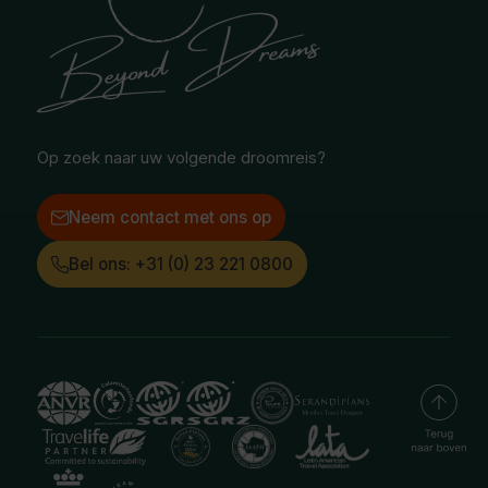
Safari & Wildlife reizen
Reisvoorwaarden
Oceanië
Selfdrive reizen
Vacatures
Poolgebied
Treinreizen
Facebook
Instagram
LinkedIn
Op zoek naar uw volgende droomreis?
Neem contact met ons op
Bel ons: +31 (0) 23 221 0800