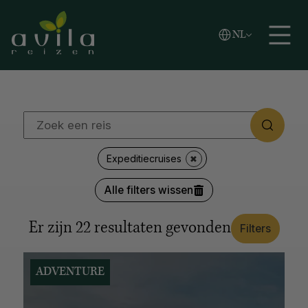
Vlaams
NL
REGIO'S
Zoeken
English
Español
Afrika
Azië
Caribische eilanden
Europa
Latijns-Amerika
Midden-Oosten
Noord-Amerika
Oceanië
Poolgebied
LANDEN
Expeditiecruises
Japan
Kroatië
Canada
Verenigde Staten
Alle filters wissen
Alaska
Thailand
Zuid-Afrika
Botswana
Argentinië
Antarctica
Italië
Noorwegen
IJsland
Er zijn
22
resultaten gevonden
Filters
Colombia
Tanzania
Alle opties tonen
ADVENTURE
REISSTIJL