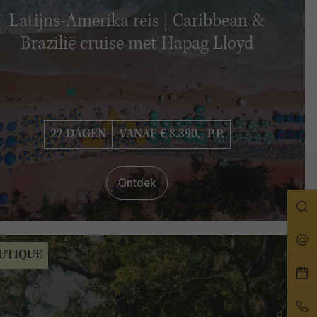
Latijns-Amerika reis | Caribbean &
Brazilië cruise met Hapag Lloyd
22 DAGEN
VANAF € 8.390,- P.P.
Ontdek
Zo
Rei
UTIQUE
Pla
ee
Bel
afs