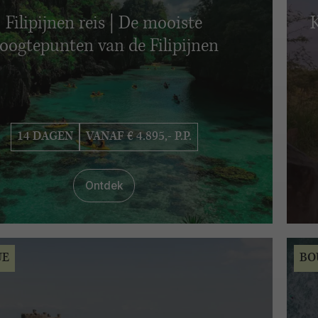
Filipijnen reis | De mooiste
K
oogtepunten van de Filipijnen
14 DAGEN
VANAF € 4.895,- P.P.
Ontdek
UE
BO