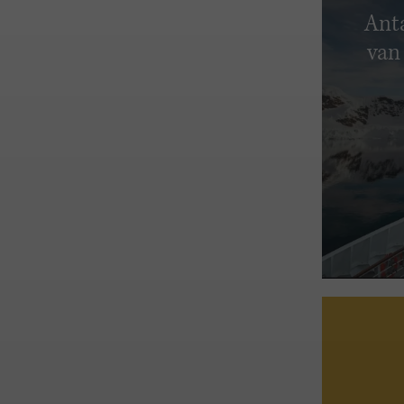
Anta
van