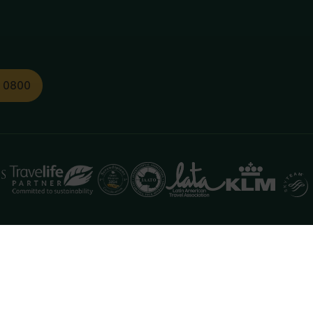
1 0800
functioneren. Meer informatie is beschikbaar in onze
pr