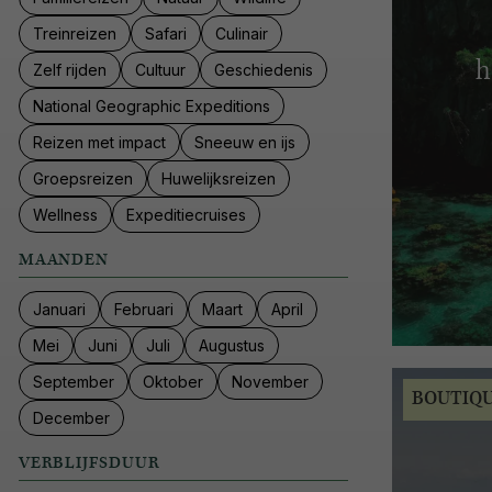
Treinreizen
Safari
Culinair
h
Zelf rijden
Cultuur
Geschiedenis
National Geographic Expeditions
Reizen met impact
Sneeuw en ijs
Groepsreizen
Huwelijksreizen
Wellness
Expeditiecruises
MAANDEN
Januari
Februari
Maart
April
Mei
Juni
Juli
Augustus
September
Oktober
November
BOUTIQ
December
VERBLIJFSDUUR