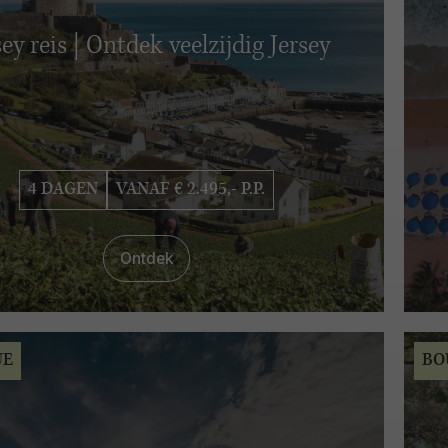
sey reis | Ontdek veelzijdig Jersey
4 DAGEN
VANAF € 2.495,- P.P.
Ontdek
UE
BO