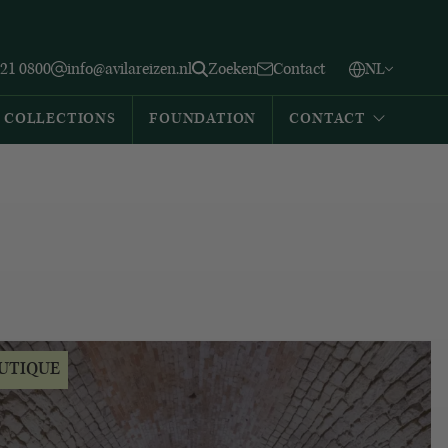
Vlaams
English
Zoeken
221 0800
info@avilareizen.nl
Zoeken
Contact
NL
Español
COLLECTIONS
FOUNDATION
CONTACT
UTIQUE