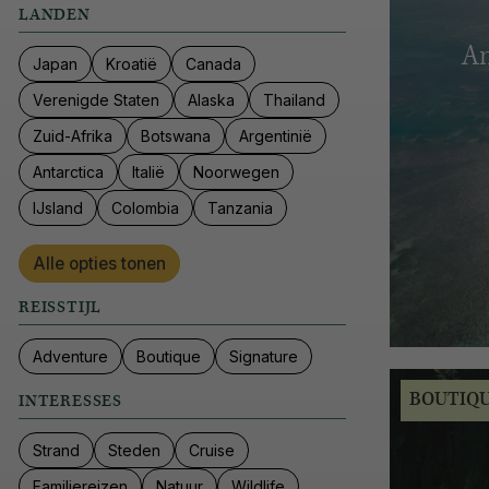
LANDEN
Am
Japan
Kroatië
Canada
Verenigde Staten
Alaska
Thailand
Zuid-Afrika
Botswana
Argentinië
Antarctica
Italië
Noorwegen
IJsland
Colombia
Tanzania
Alle opties tonen
REISSTIJL
Adventure
Boutique
Signature
BOUTIQ
INTERESSES
Strand
Steden
Cruise
Familiereizen
Natuur
Wildlife