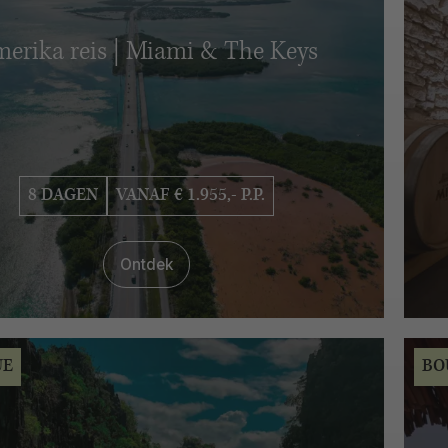
erika reis | Miami & The Keys
8 DAGEN
VANAF € 1.955,- P.P.
Ontdek
UE
BO