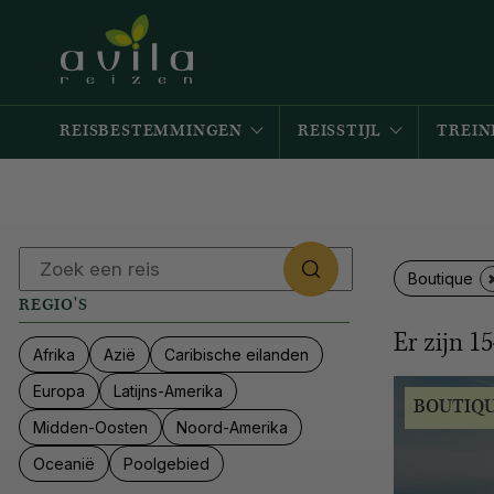
REISBESTEMMINGEN
REISSTIJL
TREIN
Boutique
REGIO'S
Er zijn
15
Afrika
Azië
Caribische eilanden
Europa
Latijns-Amerika
BOUTIQ
Midden-Oosten
Noord-Amerika
Oceanië
Poolgebied