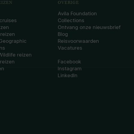
IZEN
OVERIGE
Avila Foundation
cruises
Collections
izen
Ontvang onze nieuwsbrief
sreizen
Blog
 Geographic
Reisvoorwaarden
ons
Vacatures
Wildlife reizen
 reizen
Facebook
en
Instagram
LinkedIn