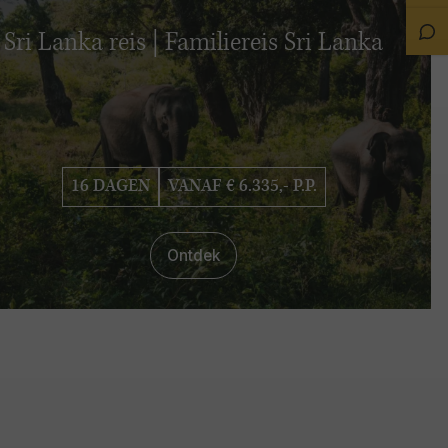
on
Sta
Sri Lanka reis | Familiereis Sri Lanka
Ch
16 DAGEN
VANAF € 6.335,- P.P.
Ontdek