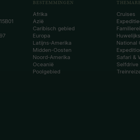
BESTEMMINGEN
THEMARE
Afrika
Cruises
15B01
Azië
Expeditie
Caribisch gebied
Familiere
97
Europa
Huwelijk
Latijns-Amerika
National
Midden-Oosten
Expediti
Noord-Amerika
Safari & 
Oceanië
Selfdrive
Poolgebied
Treinreiz