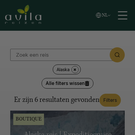
Vlaams
NL
REGIO'S
Zoeken
English
Español
Afrika
Azië
Caribische eilanden
Europa
Latijns-Amerika
Midden-Oosten
Noord-Amerika
Oceanië
Poolgebied
LANDEN
Alaska
Japan
Kroatië
Canada
Verenigde Staten
Alle filters wissen
Alaska
Thailand
Zuid-Afrika
Botswana
Argentinië
Antarctica
Italië
Noorwegen
IJsland
Er zijn
6
resultaten gevonden
Filters
Colombia
Tanzania
Alle opties tonen
BOUTIQUE
REISSTIJL