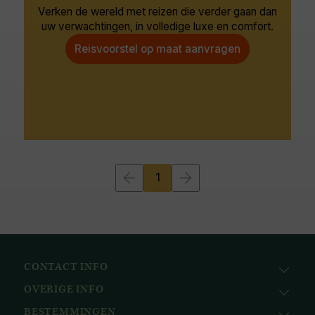
Verken de wereld met reizen die verder gaan dan
uw verwachtingen, in volledige luxe en comfort.
Reisvoorstel op maat aanvragen
1
CONTACT INFO
OVERIGE INFO
Avila Reizen
Nieuwe Gracht 78
BESTEMMINGEN
KvK: 51111616