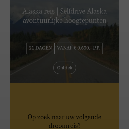
Alaska reis | Selfdrive Alaska
avontuurlijke hoogtepunten
21 DAGEN
VANAF € 9.650,- P.P.
Ontdek
Op zoek naar uw volgende
droomreis?