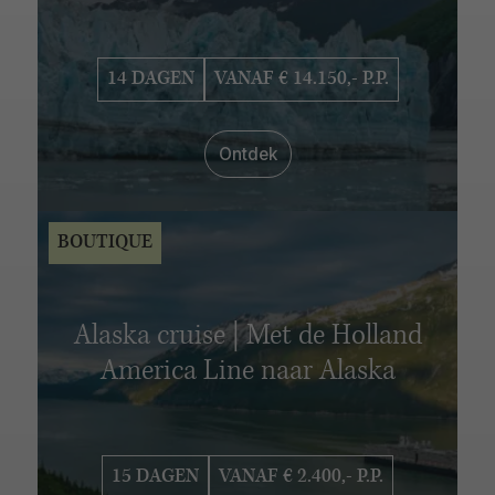
VERBLIJFSDUUR
6 - 10 dagen
11 - 15 dagen
16 - 20 dagen
14 DAGEN
VANAF € 14.150,- P.P.
21 - 25 dagen
26 - 30 dagen
Ontdek
BOUTIQUE
Alaska cruise | Met de Holland
America Line naar Alaska
15 DAGEN
VANAF € 2.400,- P.P.