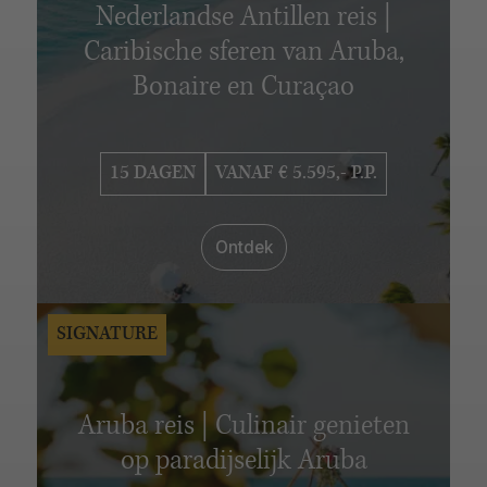
Nederlandse Antillen reis |
Adventure
Boutique
Signature
Caribische sferen van Aruba,
INTERESSES
Bonaire en Curaçao
Strand
Steden
Cruise
Familiereizen
Natuur
Wildlife
Treinreizen
Safari
Culinair
Zelf rijden
15 DAGEN
VANAF € 5.595,- P.P.
Cultuur
Geschiedenis
National Geographic Expeditions
Reizen met impact
Ontdek
Sneeuw en ijs
Groepsreizen
Huwelijksreizen
Wellness
Expeditiecruises
SIGNATURE
MAANDEN
Januari
Februari
Maart
April
Mei
Juni
Juli
Aruba reis | Culinair genieten
Augustus
September
Oktober
November
op paradijselijk Aruba
December