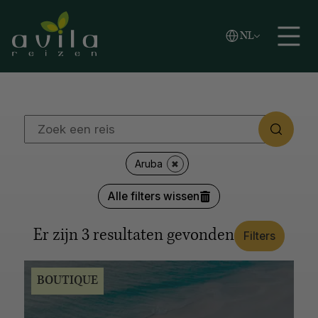
Vlaams
NL
REGIO'S
Zoeken
English
Español
Afrika
Azië
Caribische eilanden
Europa
Latijns-Amerika
Midden-Oosten
Noord-Amerika
Oceanië
Poolgebied
LANDEN
Aruba
Japan
Kroatië
Canada
Verenigde Staten
Alle filters wissen
Alaska
Thailand
Zuid-Afrika
Botswana
Argentinië
Antarctica
Italië
Noorwegen
IJsland
Er zijn
3
resultaten gevonden
Filters
Colombia
Tanzania
Alle opties tonen
BOUTIQUE
REISSTIJL