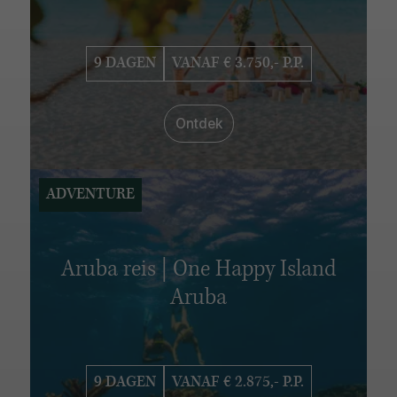
VERBLIJFSDUUR
6 - 10 dagen
11 - 15 dagen
16 - 20 dagen
9 DAGEN
VANAF € 3.750,- P.P.
21 - 25 dagen
26 - 30 dagen
Ontdek
ADVENTURE
Aruba reis | One Happy Island
Aruba
9 DAGEN
VANAF € 2.875,- P.P.