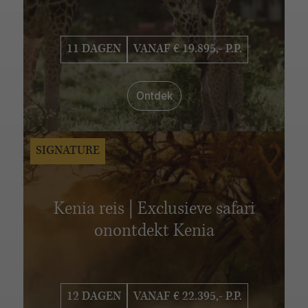
VERBLIJFSDUUR
6 - 10 dagen
11 - 15 dagen
16 - 20 dagen
11 DAGEN
VANAF € 19.895,- P.P.
21 - 25 dagen
26 - 30 dagen
Ontdek
SIGNATURE
Kenia reis | Exclusieve safari
onontdekt Kenia
12 DAGEN
VANAF € 22.395,- P.P.