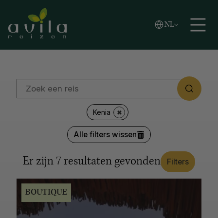
Vlaams
NL
REGIO'S
Zoeken
English
Español
Afrika
Azië
Caribische eilanden
Europa
Latijns-Amerika
Midden-Oosten
Noord-Amerika
Oceanië
Poolgebied
LANDEN
Kenia
Japan
Kroatië
Canada
Verenigde Staten
Alle filters wissen
Alaska
Thailand
Zuid-Afrika
Botswana
Argentinië
Antarctica
Italië
Noorwegen
IJsland
Er zijn
7
resultaten gevonden
Filters
Colombia
Tanzania
Alle opties tonen
BOUTIQUE
REISSTIJL