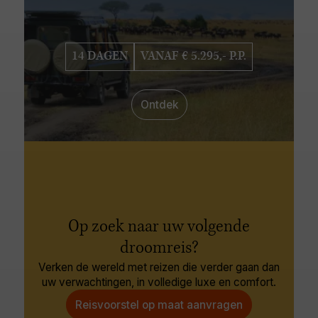
14 DAGEN
VANAF € 5.295,- P.P.
Ontdek
Op zoek naar uw volgende
droomreis?
Verken de wereld met reizen die verder gaan dan
uw verwachtingen, in volledige luxe en comfort.
Reisvoorstel op maat aanvragen