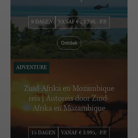
VERBLIJFSDUUR
6 - 10 dagen
11 - 15 dagen
16 - 20 dagen
9 DAGEN
VANAF € 23.250,- P.P.
21 - 25 dagen
26 - 30 dagen
Ontdek
ADVENTURE
Zuid-Afrika en Mozambique
reis | Autoreis door Zuid-
Afrika en Mozambique
15 DAGEN
VANAF € 3.995,- P.P.