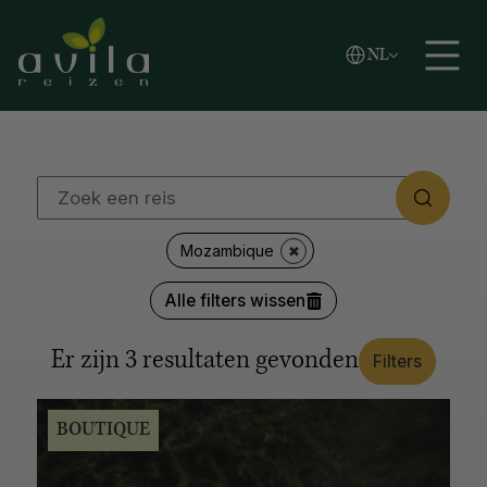
Vlaams
NL
REGIO'S
Zoeken
English
Español
Afrika
Azië
Caribische eilanden
Europa
Latijns-Amerika
Midden-Oosten
Noord-Amerika
Oceanië
Poolgebied
LANDEN
Mozambique
Japan
Kroatië
Canada
Verenigde Staten
Alle filters wissen
Alaska
Thailand
Zuid-Afrika
Botswana
Argentinië
Antarctica
Italië
Noorwegen
IJsland
Er zijn
3
resultaten gevonden
Filters
Colombia
Tanzania
Alle opties tonen
BOUTIQUE
REISSTIJL