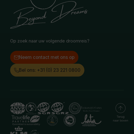
Reisvoorwaarden
Oceanië
Selfdrive reizen
Vacatures
Poolgebied
Treinreizen
Facebook
Instagram
LinkedIn
Op zoek naar uw volgende droomreis?
Neem contact met ons op
Bel ons: +31 (0) 23 221 0800