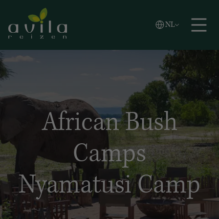
Vlaams
NL
Zoeken
English
Español
African Bush
Camps
Nyamatusi Camp