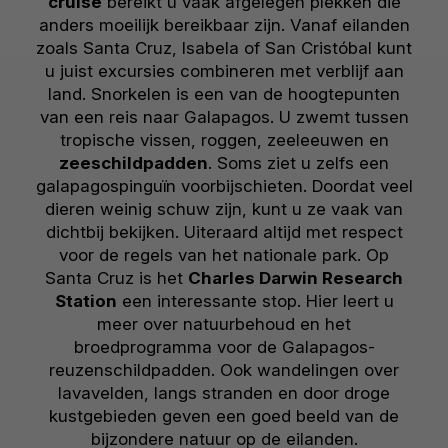
cruise
bereikt u vaak afgelegen plekken die
anders moeilijk bereikbaar zijn. Vanaf eilanden
zoals Santa Cruz, Isabela of San Cristóbal kunt
u juist excursies combineren met verblijf aan
land. Snorkelen is een van de hoogtepunten
van een reis naar Galapagos. U zwemt tussen
tropische vissen, roggen, zeeleeuwen en
zeeschildpadden
. Soms ziet u zelfs een
galapagospinguïn voorbijschieten. Doordat veel
dieren weinig schuw zijn, kunt u ze vaak van
dichtbij bekijken. Uiteraard altijd met respect
voor de regels van het nationale park. Op
Santa Cruz is het
Charles Darwin Research
Station
een interessante stop. Hier leert u
meer over natuurbehoud en het
broedprogramma voor de Galapagos-
reuzenschildpadden. Ook wandelingen over
lavavelden, langs stranden en door droge
kustgebieden geven een goed beeld van de
bijzondere natuur op de eilanden.