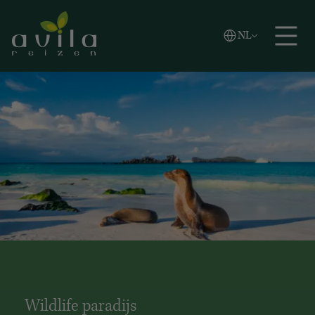
Vlaams
NL
Zoeken
English
Español
Wildlife paradijs