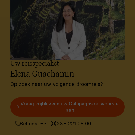
Uw reisspecialist
Elena Guachamin
Op zoek naar uw volgende droomreis?
Vraag vrijblijvend uw Galapagos reisvoorstel
aan
Bel ons: +31 (0)23 - 221 08 00