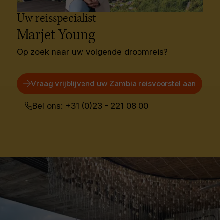
Uw reisspecialist
Marjet Young
Op zoek naar uw volgende droomreis?
Vraag vrijblijvend uw Zambia reisvoorstel aan
Bel ons: +31 (0)23 - 221 08 00