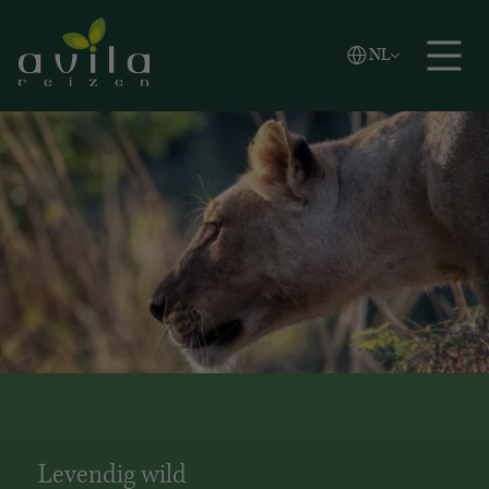
Vlaams
NL
Zoeken
English
Español
Levendig wild