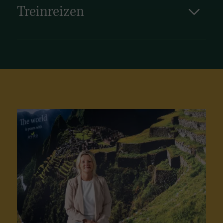
Treinreizen
Treinreizen in Zambia bieden een comfortabele
en unieke manier om het indrukwekkende
landschap te ontdekken, van de wilde
natuurparken tot schilderachtige dorpen. Met
de luxe Rovos Rail ervaart u een onvergetelijke
reis vol comfort en elegantie door het hart van
Afrika.
Bekijk onze treinreizen