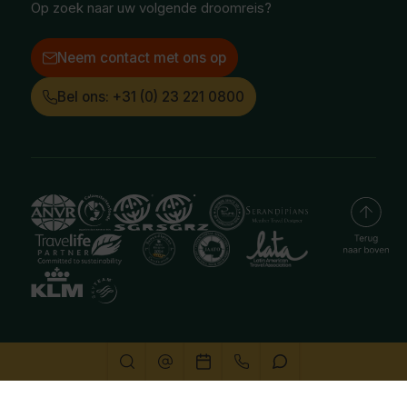
Op zoek naar uw volgende droomreis?
Neem contact met ons op
Bel ons: +31 (0) 23 221 0800