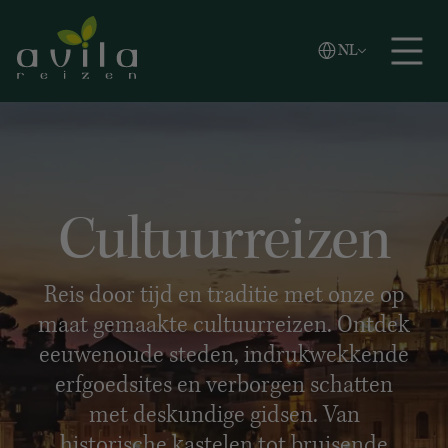
Vlaams
NL
Zoeken
English
Español
Cultuurreizen
Reis door tijd en traditie met onze op
maat gemaakte cultuurreizen. Ontdek
eeuwenoude steden, indrukwekkende
erfgoedsites en verborgen schatten
met deskundige gidsen. Van
historische kastelen tot bruisende