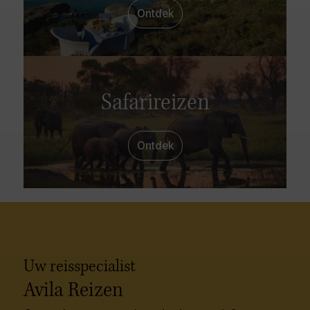
Ontdek
Safarireizen
Ontdek
Uw reisspecialist
Avila Reizen