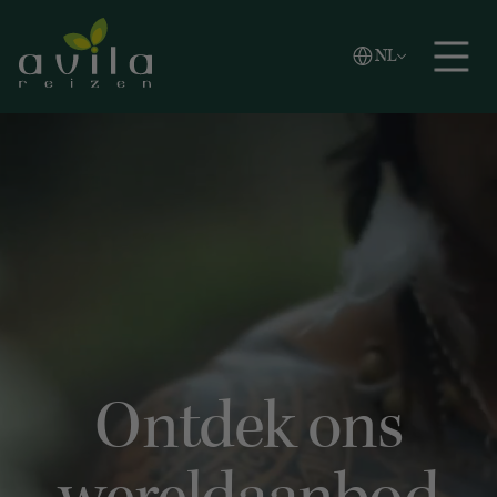
Vlaams
NL
Zoeken
English
Español
Ontdek ons