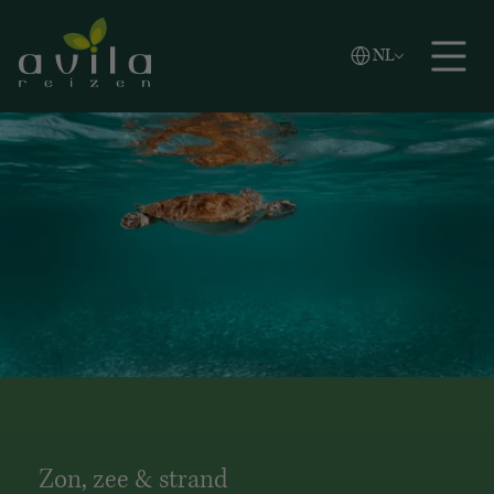
Vlaams
NL
Zoeken
English
Español
Zon, zee & strand