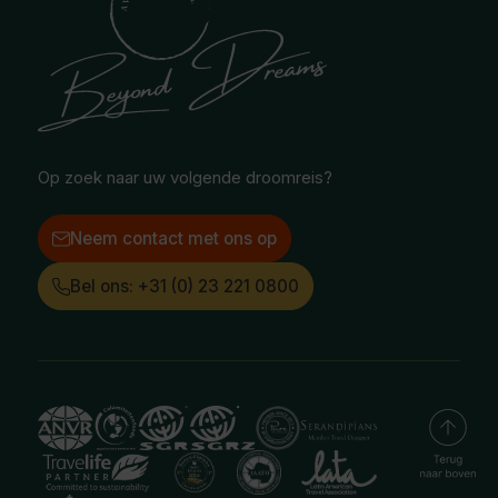
Blog
Noord-Amerika
Safari & Wildlife reizen
Reisvoorwaarden
Oceanië
Selfdrive reizen
Vacatures
Poolgebied
Treinreizen
Facebook
Instagram
LinkedIn
Op zoek naar uw volgende droomreis?
Neem contact met ons op
Bel ons: +31 (0) 23 221 0800