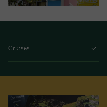
Cruises
Cruises in het Caribisch gebied bieden een
afwisselende mix van tropische eilanden,
kristalheldere wateren en kleurrijke
havenstadjes. Aruba is een populaire
aanlegplaats en vormt vaak het start- of
eindpunt van cruises die meerdere Caribische
eilanden aandoen, zoals Curaçao, Bonaire en
Dominica.