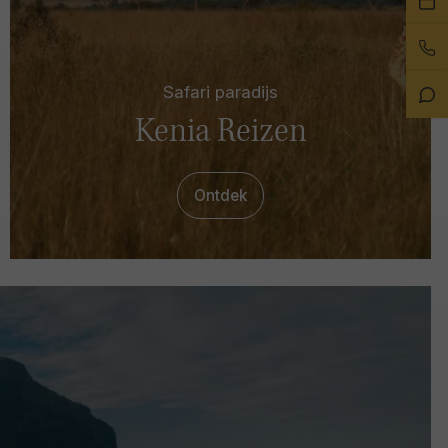
ee
Bel
afs
on
Safari paradijs
Sta
Ch
Kenia Reizen
Ontdek