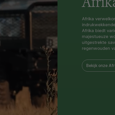
Afrik
Afrika verwelko
indrukwekkende w
Afrika biedt var
majestueuze woe
uitgestrekte sa
regenwouden v
Bekijk onze Af