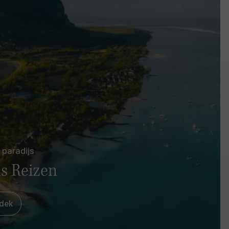
 paradijs
s Reizen
dek