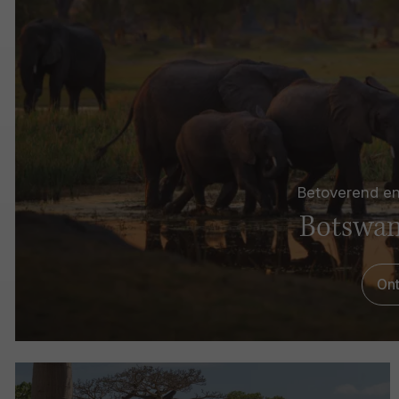
Betoverend e
Botswan
On