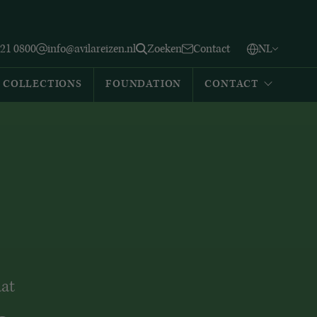
Vlaams
English
Zoeken
221 0800
info@avilareizen.nl
Zoeken
Contact
NL
Español
COLLECTIONS
FOUNDATION
CONTACT
at