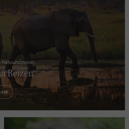
n natuurschoon
a Reizen
tdek