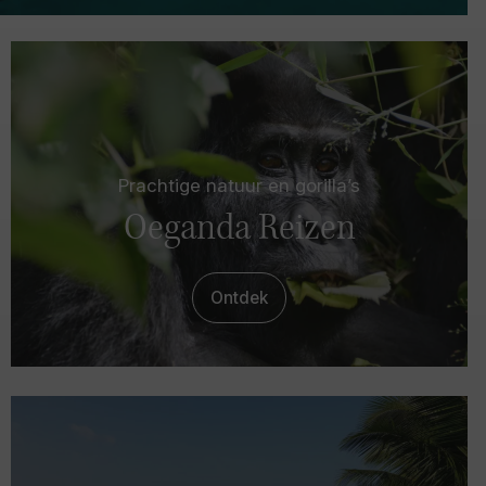
Prachtige natuur en gorilla’s
Oeganda Reizen
Ontdek