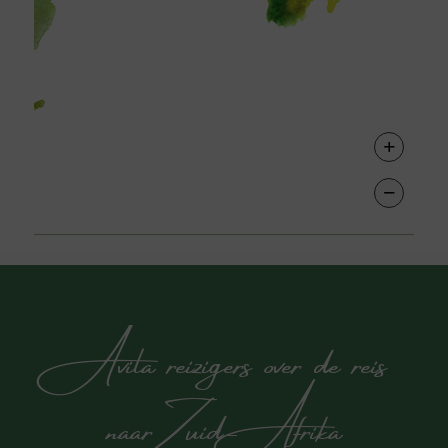
+
−
Avila reizigers over de reis
naar Zuid-Afrika