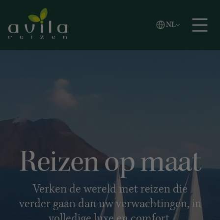
Vlaams
NL
Zoeken
English
Español
Reizen op maat
Verken de wereld met reizen die
verder gaan dan uw verwachtingen, in
volledige luxe en comfort.