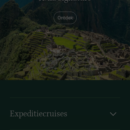
Ontdek
Expeditiecruises
Ga mee op expeditiecruise naar ’s werelds