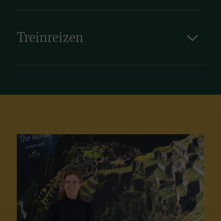
Treinreizen
Van Zuid-Afrika naar Tanzania in zestien
dagen: deze epische treinreis brengt u door vijf
verschillende landen en is dan ook niet voor
niets een van de beroemdste treinreizen ter
wereld. Vanuit uw luxe coupé kunt u het
bijzondere, snel veranderende landschap aan u
voorbij zien glijden. Ook een rijke variatie aan
excursies ontbreekt tijdens de reis niet: van
safari's tot stadswandelingen en van
boottochten tot musea. De 24-uursservice,
uitmuntende gastronomie en ultieme comfort
maken deze droomreis tot werkelijkheid.
Bekijk onze treinreizen