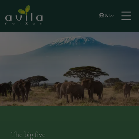
Vlaams
NL
Zoeken
English
Español
The big five