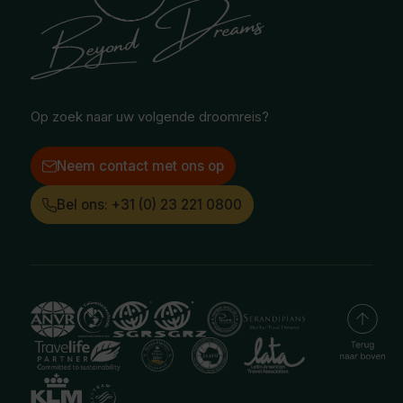
Oceanië
Selfdrive reizen
Vacatures
Poolgebied
Treinreizen
Facebook
Instagram
LinkedIn
Op zoek naar uw volgende droomreis?
Neem contact met ons op
Bel ons: +31 (0) 23 221 0800