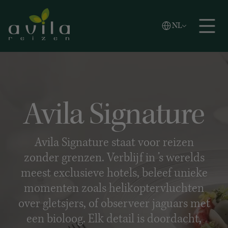
Vlaams
NL
Zoeken
English
Español
Avila Signature
Avila Signature staat voor reizen
zonder grenzen. Verblijf in ’s werelds
meest exclusieve hotels, beleef unieke
momenten zoals helikoptervluchten
over gletsjers, of observeer jaguars met
een bioloog. Elk detail is doordacht,