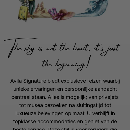
The sky is not the limit, it's just
the beginning!
Avila Signature biedt exclusieve reizen waarbij
unieke ervaringen en persoonlijke aandacht
centraal staan. Alles is mogelijk; van privéjets
tot musea bezoeken na sluitingstijd tot
luxueuze belevingen op maat. U verblijft in
topklasse accommodaties en geniet van de
beste service. Deze stijl is voor reizigers die