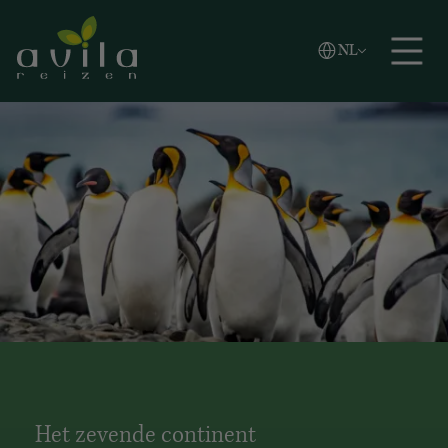
Vlaams
NL
Zoeken
English
Español
Het zevende continent