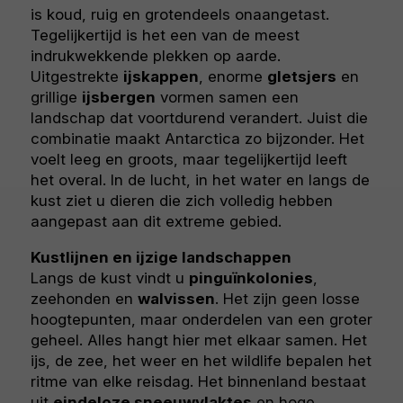
is koud, ruig en grotendeels onaangetast.
Tegelijkertijd is het een van de meest
indrukwekkende plekken op aarde.
Uitgestrekte
ijskappen
, enorme
gletsjers
en
grillige
ijsbergen
vormen samen een
landschap dat voortdurend verandert. Juist die
combinatie maakt Antarctica zo bijzonder. Het
voelt leeg en groots, maar tegelijkertijd leeft
het overal. In de lucht, in het water en langs de
kust ziet u dieren die zich volledig hebben
aangepast aan dit extreme gebied.
Kustlijnen en ijzige landschappen
Langs de kust vindt u
pinguïnkolonies
,
zeehonden en
walvissen
. Het zijn geen losse
hoogtepunten, maar onderdelen van een groter
geheel. Alles hangt hier met elkaar samen. Het
ijs, de zee, het weer en het wildlife bepalen het
ritme van elke reisdag. Het binnenland bestaat
uit
eindeloze sneeuwvlaktes
en hoge