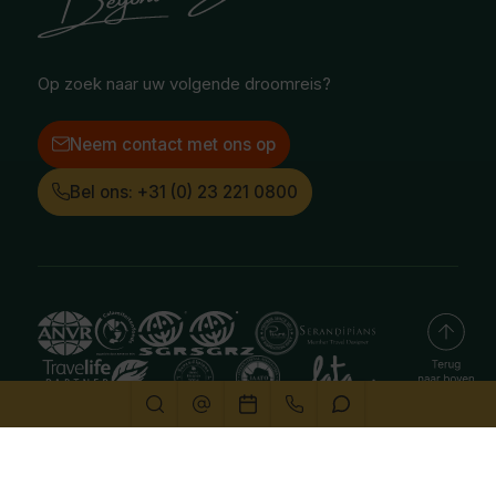
Facebook
Instagram
LinkedIn
Op zoek naar uw volgende droomreis?
Neem contact met ons op
Bel ons: +31 (0) 23 221 0800
Deze website gebruikt cookies