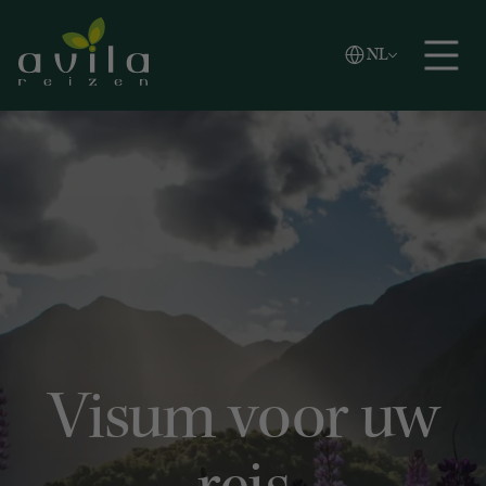
Vlaams
NL
Zoeken
English
Español
Visum voor uw