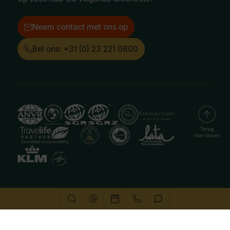
Neem contact met ons op
Bel ons: +31 (0) 23 221 0800