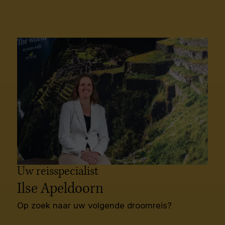
gebied en langs de exotische eilanden van de
Corn Islands.
Bekijk onze cruises
Uw reisspecialist
Ilse Apeldoorn
Op zoek naar uw volgende droomreis?