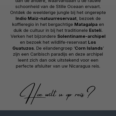
dan de andere, waarvandaan u de rauwe
schoonheid van de Stille Oceaan ervaart.
Ontdek de weelderige jungle bij het ongerepte
Indio Maiz-natuurreservaat
, bezoek de
koffieregio in het bergachtige
Matagalpa
en
duik de cultuur in bij het traditionele
Estelí
.
Verken het bijzondere
Solentiname-archipel
en bezoek het wildlife-reservaat
Los
Guatuzos
. De eilandengroep ‘
Corn Islands
’
zijn een Caribisch paradijs en deze archipel
leent zich dan ook uitstekend voor een
perfecte afsluiter van uw Nicaragua reis.
Hoe wilt u op reis?