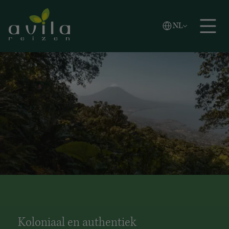
Vlaams
NL
Zoeken
English
Español
Koloniaal en authentiek