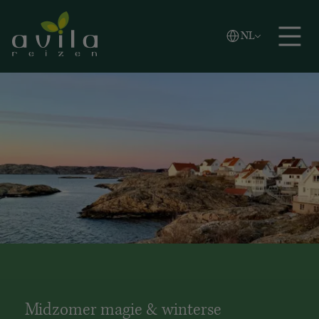
Vlaams
NL
Zoeken
English
Español
Midzomer magie & winterse