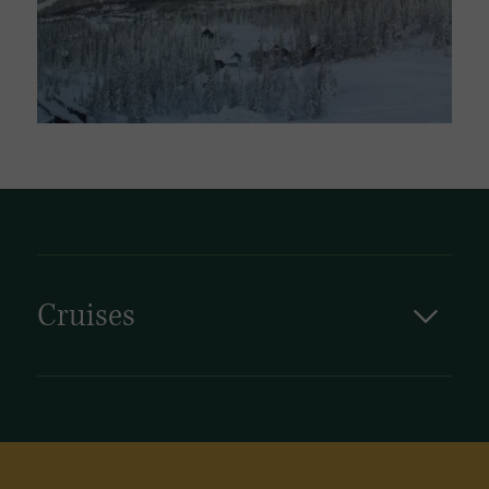
Cruises
Cruises in Zweden voeren langs uitgestrekte
archipels, glinsterende meren en charmante
kuststadjes. Daarnaast vormt Zweden een
uitstekend vertrekpunt voor routes naar de
Baltische staten, Finland en zelfs het
noordelijke poolgebied.