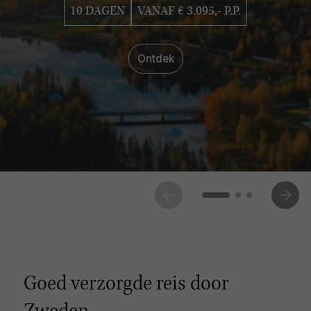
10 DAGEN
VANAF € 3.095,- P.P.
Ontdek
Goed verzorgde reis door