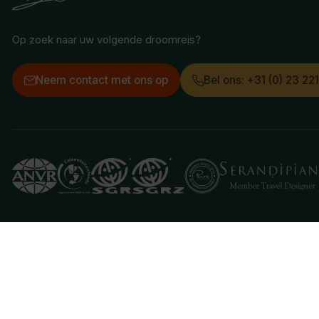
Op zoek naar uw volgende droomreis?
Neem contact met ons op
Bel ons: +31 (0) 23 22
Deze website gebruikt cookies
We gebruiken cookies om de website goed te laten 
je aan hiermee akkoord te gaan.