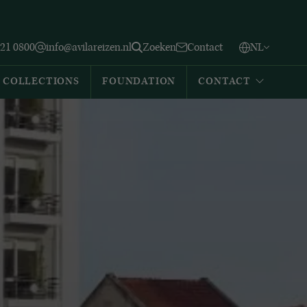
Vlaams
English
Zoeken
221 0800
info@avilareizen.nl
Zoeken
Contact
NL
Español
COLLECTIONS
FOUNDATION
CONTACT