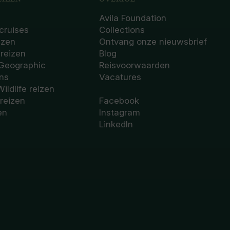
Avila Foundation
cruises
Collections
izen
Ontvang onze nieuwsbrief
sreizen
Blog
 Geographic
Reisvoorwaarden
ons
Vacatures
Wildlife reizen
 reizen
Facebook
en
Instagram
LinkedIn