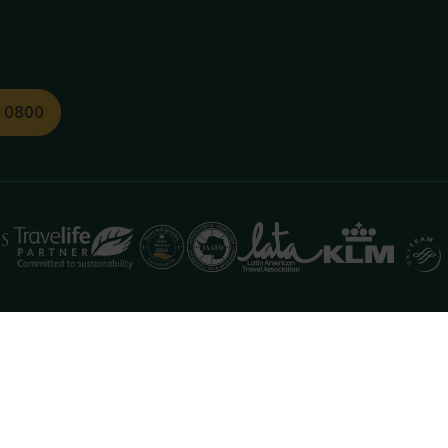
1 0800
functioneren. Meer informatie is beschikbaar in onze
pr