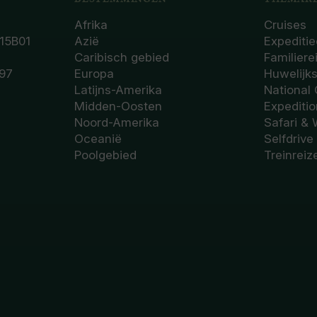
Afrika
Cruises
15B01
Azië
Expeditie
Caribisch gebied
Familiere
97
Europa
Huwelijk
Latijns-Amerika
National
Midden-Oosten
Expediti
Noord-Amerika
Safari & 
Oceanië
Selfdrive
Poolgebied
Treinreiz