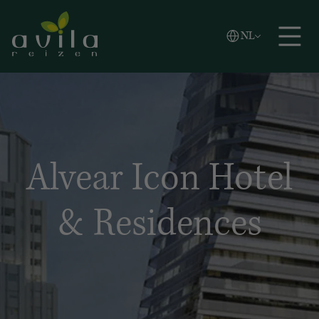
Vlaams
NL
Zoeken
English
Español
Alvear Icon Hotel
& Residences