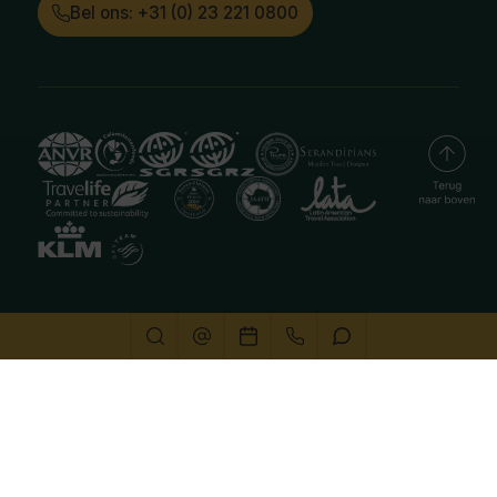
Bel ons: +31 (0) 23 221 0800
Deze website gebruikt cookies
We gebruiken cookies om de website goed te laten
functioneren. Meer informatie is beschikbaar in onze
privacyverklaring
. Door op accepteren te klikken, geef je