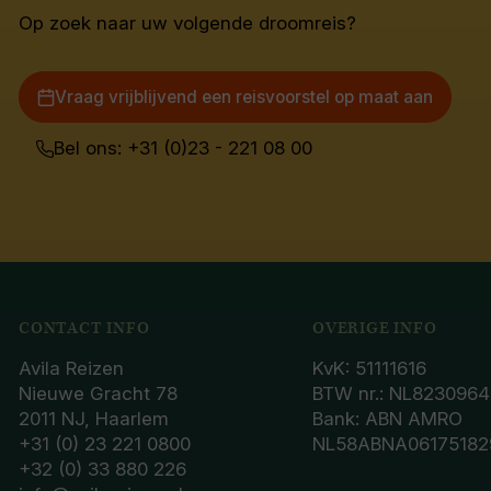
Op zoek naar uw volgende droomreis?
Vraag vrijblijvend een reisvoorstel op maat aan
Bel ons: +31 (0)23 - 221 08 00
CONTACT INFO
OVERIGE INFO
Avila Reizen
KvK: 51111616
Nieuwe Gracht 78
BTW nr.: NL8230964
2011 NJ, Haarlem
Bank: ABN AMRO
+31 (0) 23 221 0800
NL58ABNA06175182
+32 (0) 33 880 226