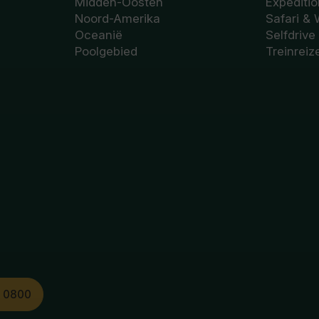
Midden-Oosten
Expediti
Noord-Amerika
Safari & 
Oceanië
Selfdrive
Poolgebied
Treinreiz
1 0800