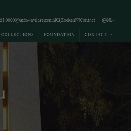
Vlaams
English
Zoeken
221 0800
info@avilareizen.nl
Zoeken
Contact
NL
Español
COLLECTIONS
FOUNDATION
CONTACT
u