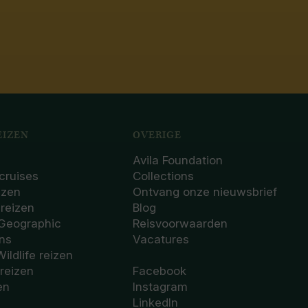
IZEN
OVERIGE
Avila Foundation
cruises
Collections
izen
Ontvang onze nieuwsbrief
sreizen
Blog
 Geographic
Reisvoorwaarden
ons
Vacatures
Wildlife reizen
 reizen
Facebook
en
Instagram
LinkedIn