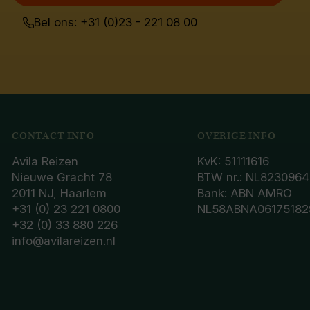
Bel ons: +31 (0)23 - 221 08 00
CONTACT INFO
OVERIGE INFO
Avila Reizen
KvK: 51111616
Nieuwe Gracht 78
BTW nr.: NL8230964
2011 NJ, Haarlem
Bank: ABN AMRO
+31 (0) 23 221 0800
NL58ABNA06175182
+32 (0) 33 880 226
info@avilareizen.nl