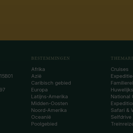
BESTEMMINGEN
THEMARE
Afrika
Cruises
15B01
Azië
Expeditie
Caribisch gebied
Familiere
97
Europa
Huwelijk
Latijns-Amerika
National
Midden-Oosten
Expediti
Noord-Amerika
Safari & 
Oceanië
Selfdrive
Poolgebied
Treinreiz