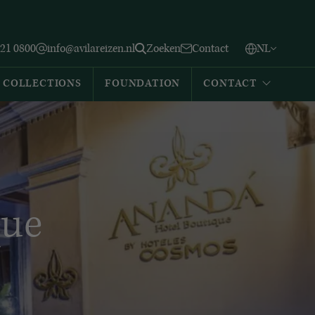
Vlaams
English
Zoeken
221 0800
info@avilareizen.nl
Zoeken
Contact
NL
Español
COLLECTIONS
FOUNDATION
CONTACT
que