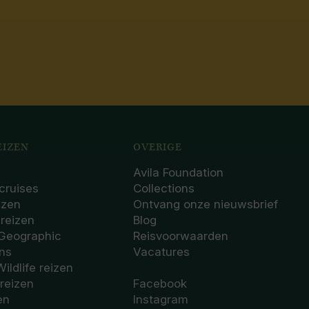
IZEN
OVERIGE
Avila Foundation
cruises
Collections
izen
Ontvang onze nieuwsbrief
sreizen
Blog
 Geographic
Reisvoorwaarden
ons
Vacatures
Wildlife reizen
 reizen
Facebook
en
Instagram