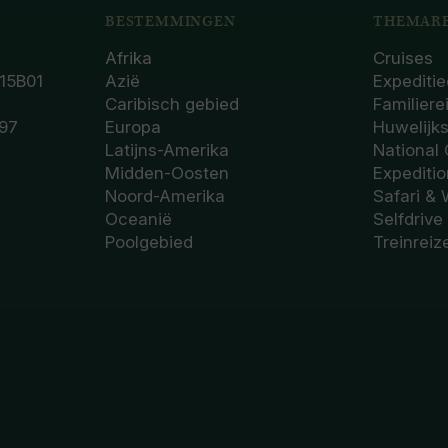
BESTEMMINGEN
THEMARE
Afrika
Cruises
15B01
Azië
Expeditie
Caribisch gebied
Familiere
97
Europa
Huwelijk
Latijns-Amerika
National
Midden-Oosten
Expediti
Noord-Amerika
Safari & 
Oceanië
Selfdrive
Poolgebied
Treinreiz