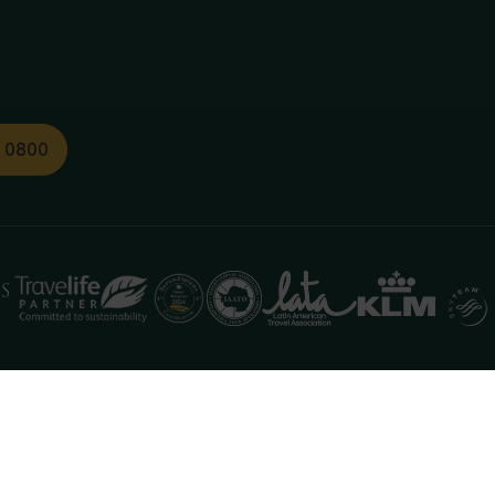
1 0800
functioneren. Meer informatie is beschikbaar in onze
pr