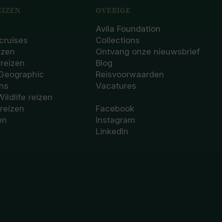
IZEN
OVERIGE
Avila Foundation
cruises
Collections
izen
Ontvang onze nieuwsbrief
sreizen
Blog
 Geographic
Reisvoorwaarden
ons
Vacatures
Wildlife reizen
 reizen
Facebook
en
Instagram
LinkedIn