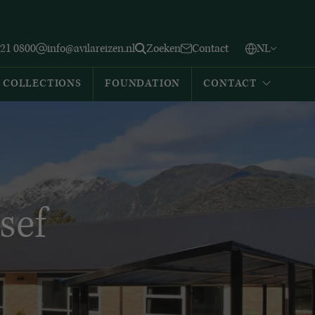
Vlaams
English
Zoeken
221 0800
info@avilareizen.nl
Zoeken
Contact
NL
Español
COLLECTIONS
FOUNDATION
CONTACT
sef