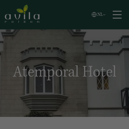
Vlaams
NL
Zoeken
English
Español
Atemporal Hotel