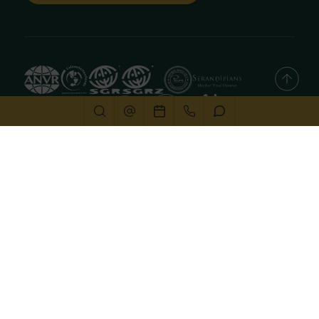
Deze website gebruikt cookies
We gebruiken cookies om de website goed te laten
functioneren. Meer informatie is beschikbaar in onze
privacyverklaring
. Door op accepteren te klikken, geef je
aan hiermee akkoord te gaan.
Alleen noodzakelijk
Aanpassen
Alles accepteren