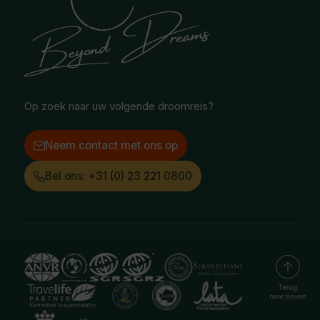
Safari & Wildlife reizen
Reisvoorwaarden
Oceanië
Selfdrive reizen
Vacatures
Poolgebied
Treinreizen
Facebook
Instagram
LinkedIn
Op zoek naar uw volgende droomreis?
Neem contact met ons op
Bel ons: +31 (0) 23 221 0800