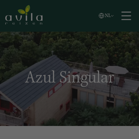
Vlaams
NL
Zoeken
English
Español
Azul Singular