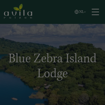
Vlaams
NL
Zoeken
English
Español
Blue Zebra Island
Lodge