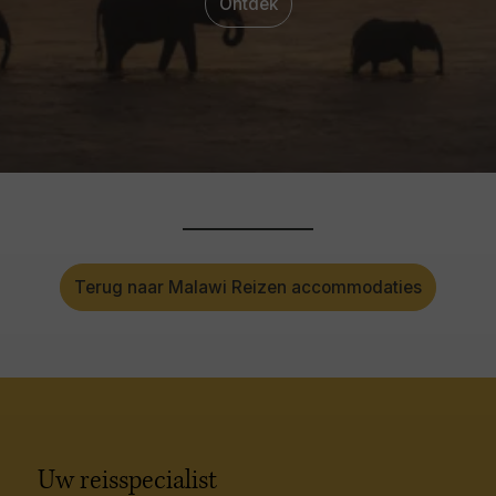
Ontdek
Terug naar Malawi Reizen accommodaties
Uw reisspecialist