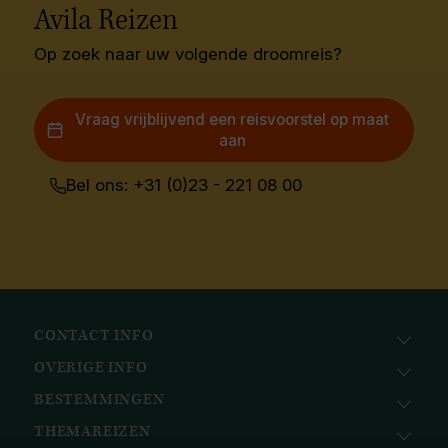
Avila Reizen
Op zoek naar uw volgende droomreis?
Vraag vrijblijvend een reisvoorstel op maat
aan
Bel ons: +31 (0)23 - 221 08 00
CONTACT INFO
OVERIGE INFO
Avila Reizen
Nieuwe Gracht 78
BESTEMMINGEN
KvK: 51111616
2011 NJ, Haarlem
BTW nr.: NL823096415B01
THEMAREIZEN
Afrika
+31 (0) 23 221 0800