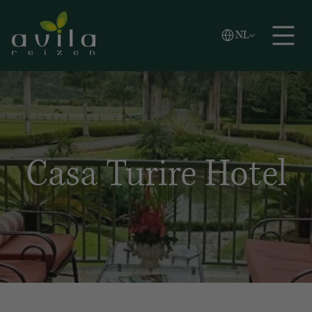
Vlaams
NL
Zoeken
English
Español
Casa Turire Hotel