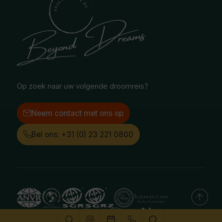
National Geographic Expeditions
Blog
Noord-Amerika
Safari & Wildlife reizen
Reisvoorwaarden
Oceanië
Selfdrive reizen
Vacatures
Poolgebied
Treinreizen
Facebook
Instagram
LinkedIn
Op zoek naar uw volgende droomreis?
Neem contact met ons op
Bel ons: +31 (0) 23 221 0800