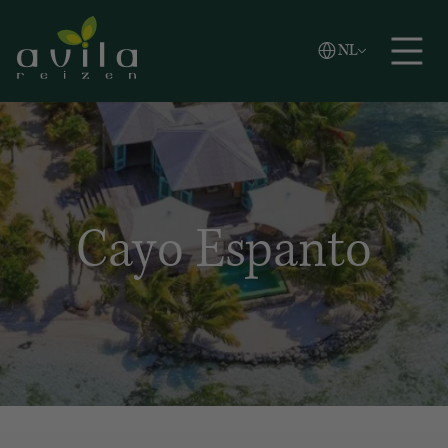
Vlaams
NL
Zoeken
English
Español
Cayo Espanto