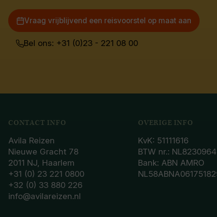
Vraag vrijblijvend een reisvoorstel op maat aan
Bel ons: +31 (0)23 - 221 08 00
CONTACT INFO
OVERIGE INFO
Avila Reizen
KvK: 51111616
Nieuwe Gracht 78
BTW nr.: NL8230964
2011 NJ, Haarlem
Bank: ABN AMRO
+31 (0) 23 221 0800
NL58ABNA06175182
+32 (0) 33 880 226
info@avilareizen.nl