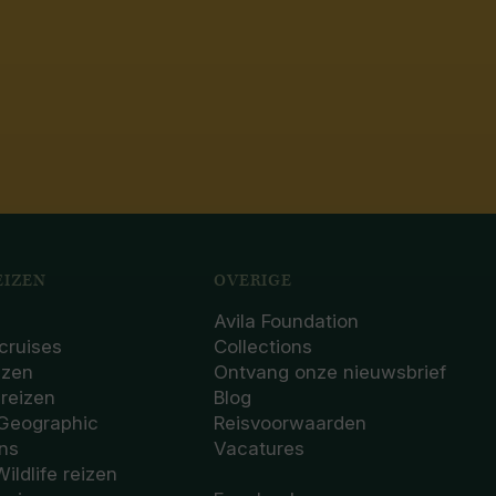
IZEN
OVERIGE
Avila Foundation
cruises
Collections
izen
Ontvang onze nieuwsbrief
sreizen
Blog
 Geographic
Reisvoorwaarden
ons
Vacatures
Wildlife reizen