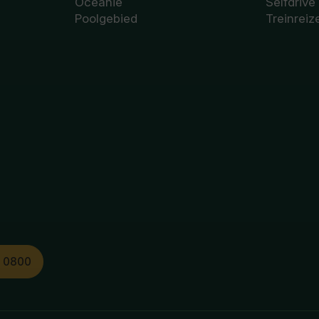
Oceanië
Selfdrive
Poolgebied
Treinreiz
1 0800