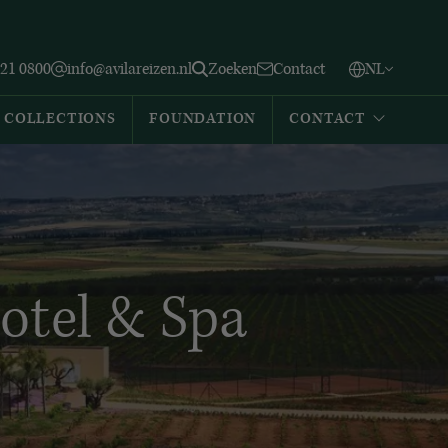
Vlaams
English
Zoeken
221 0800
info@avilareizen.nl
Zoeken
Contact
NL
Español
COLLECTIONS
FOUNDATION
CONTACT
otel & Spa