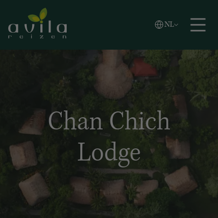
Vlaams
NL
Zoeken
English
Español
Chan Chich
Lodge