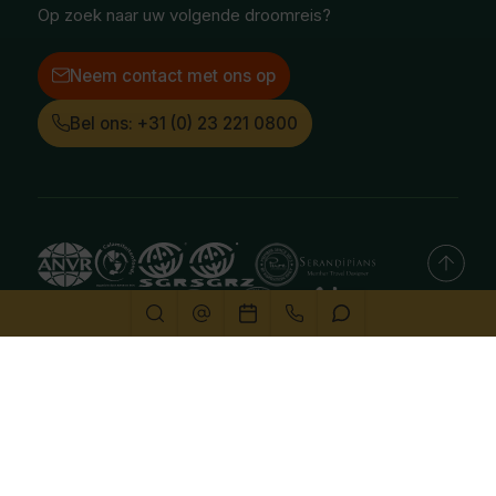
Op zoek naar uw volgende droomreis?
Neem contact met ons op
Bel ons: +31 (0) 23 221 0800
Deze website gebruikt cookies
We gebruiken cookies om de website goed te laten
functioneren. Meer informatie is beschikbaar in onze
privacyverklaring
. Door op accepteren te klikken, geef je
aan hiermee akkoord te gaan.