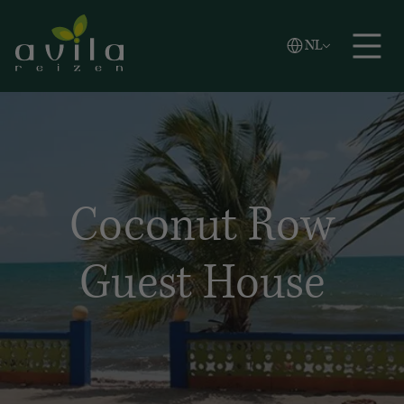
Vlaams
NL
Zoeken
English
Español
Coconut Row
Guest House