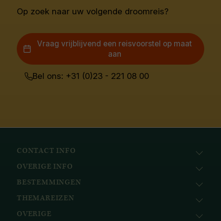
Op zoek naar uw volgende droomreis?
Vraag vrijblijvend een reisvoorstel op maat
aan
Bel ons: +31 (0)23 - 221 08 00
CONTACT INFO
OVERIGE INFO
Avila Reizen
Nieuwe Gracht 78
BESTEMMINGEN
KvK: 51111616
2011 NJ, Haarlem
BTW nr.: NL823096415B01
THEMAREIZEN
Afrika
+31 (0) 23 221 0800
Bank: ABN AMRO
Azië
+32 (0) 33 880 226
OVERIGE
Cruises
NL58ABNA0617518297