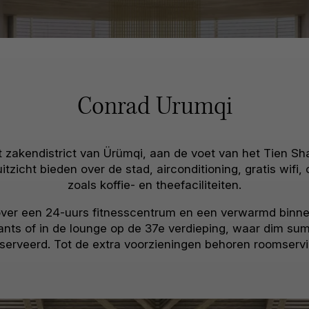
Conrad Urumqi
et zakendistrict van Ürümqi, aan de voet van het Tien Sh
 uitzicht bieden over de stad, airconditioning, gratis wi
zoals koffie- en theefaciliteiten.
 over een 24-uurs fitnesscentrum en een verwarmd bin
rants of in de lounge op de 37e verdieping, waar dim sum
serveerd. Tot de extra voorzieningen behoren roomserv