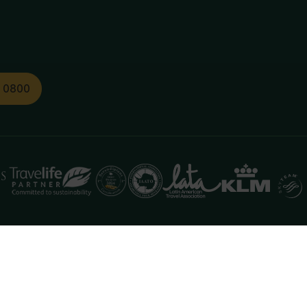
1 0800
functioneren. Meer informatie is beschikbaar in onze
pr