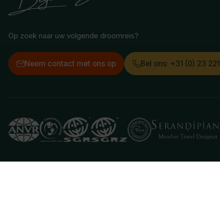
Op zoek naar uw volgende droomreis?
Neem contact met ons op
Bel ons: +31 (0) 23 22
Deze website gebruikt cookies
We gebruiken cookies om de website goed te laten 
je aan hiermee akkoord te gaan.