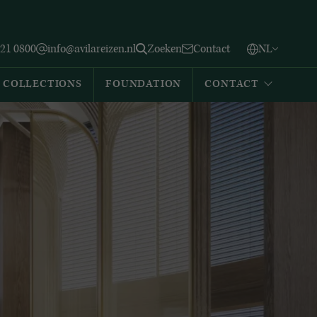
Vlaams
English
Zoeken
221 0800
info@avilareizen.nl
Zoeken
Contact
NL
Español
COLLECTIONS
FOUNDATION
CONTACT