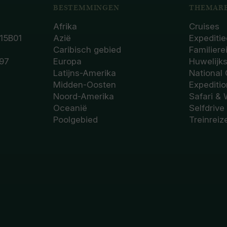
BESTEMMINGEN
THEMARE
Afrika
Cruises
15B01
Azië
Expeditie
Caribisch gebied
Familiere
97
Europa
Huwelijk
Latijns-Amerika
National
Midden-Oosten
Expediti
Noord-Amerika
Safari & 
Oceanië
Selfdrive
Poolgebied
Treinreiz