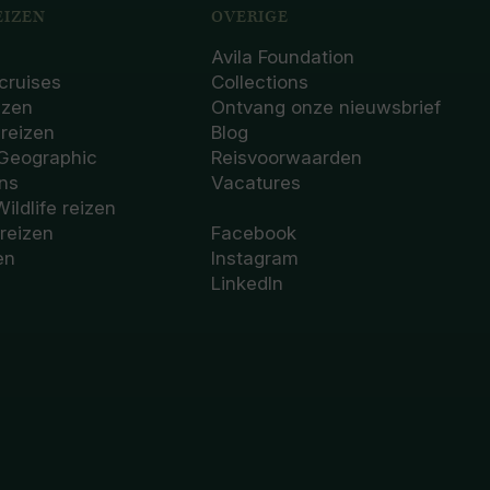
IZEN
OVERIGE
Avila Foundation
cruises
Collections
izen
Ontvang onze nieuwsbrief
sreizen
Blog
 Geographic
Reisvoorwaarden
ons
Vacatures
Wildlife reizen
 reizen
Facebook
en
Instagram
LinkedIn