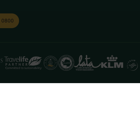
1 0800
functioneren. Meer informatie is beschikbaar in onze
pr