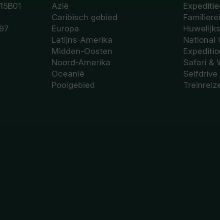
15B01
Azië
Expeditie
Caribisch gebied
Familiere
97
Europa
Huwelijk
Latijns-Amerika
National
Midden-Oosten
Expediti
Noord-Amerika
Safari & 
Oceanië
Selfdrive
Poolgebied
Treinreiz