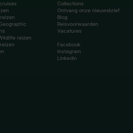
cruises
Collections
izen
Ontvang onze nieuwsbrief
sreizen
Blog
 Geographic
Reisvoorwaarden
ons
Vacatures
Wildlife reizen
 reizen
Facebook
en
Instagram
LinkedIn