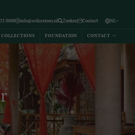
Vlaams
English
Zoeken
221 0800
info@avilareizen.nl
Zoeken
Contact
NL
Español
COLLECTIONS
FOUNDATION
CONTACT
r