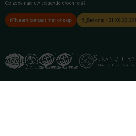
Op zoek naar uw volgende droomreis?
Neem contact met ons op
Bel ons: +31 (0) 23 22
Deze website gebruikt cookies
We gebruiken cookies om de website goed te laten 
je aan hiermee akkoord te gaan.