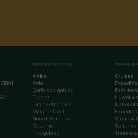
BESTEMMINGEN
THEMARE
Afrika
Cruises
15B01
Azië
Expeditie
Caribisch gebied
Familiere
97
Europa
Huwelijk
Latijns-Amerika
National
Midden-Oosten
Expediti
Noord-Amerika
Safari & 
Oceanië
Selfdrive
Poolgebied
Treinreiz