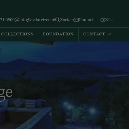
Vlaams
English
Zoeken
221 0800
info@avilareizen.nl
Zoeken
Contact
NL
Español
COLLECTIONS
FOUNDATION
CONTACT
ge