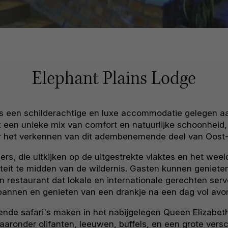
Elephant Plains Lodge
is een schilderachtige en luxe accommodatie gelegen a
dt een unieke mix van comfort en natuurlijke schoonheid,
r het verkennen van dit adembenemende deel van Oost-
s, die uitkijken op de uitgestrekte vlaktes en het weel
teit te midden van de wildernis. Gasten kunnen geniete
estaurant dat lokale en internationale gerechten serve
pannen en genieten van een drankje na een dag vol avon
nde safari's maken in het nabijgelegen Queen Elizabeth
aaronder olifanten, leeuwen, buffels, en een grote vers