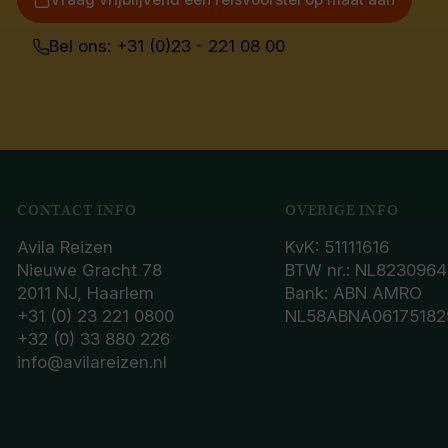
Bel ons: +31 (0)23 - 221 08 00
CONTACT INFO
OVERIGE INFO
Avila Reizen
KvK: 51111616
Nieuwe Gracht 78
BTW nr.: NL8230964
2011 NJ, Haarlem
Bank: ABN AMRO
+31 (0) 23 221 0800
NL58ABNA06175182
+32 (0) 33 880 226
info@avilareizen.nl