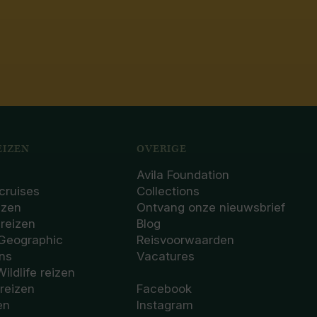
IZEN
OVERIGE
Avila Foundation
cruises
Collections
izen
Ontvang onze nieuwsbrief
sreizen
Blog
 Geographic
Reisvoorwaarden
ons
Vacatures
Wildlife reizen
 reizen
Facebook
en
Instagram