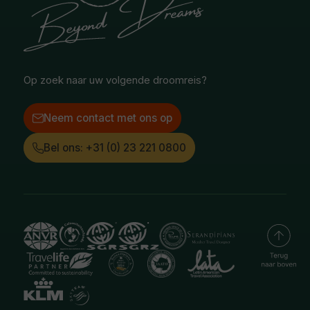
Vacatures
Poolgebied
Treinreizen
Facebook
Instagram
LinkedIn
Op zoek naar uw volgende droomreis?
Neem contact met ons op
Bel ons: +31 (0) 23 221 0800