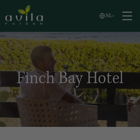
Vlaams
NL
Zoeken
English
Español
Finch Bay Hotel