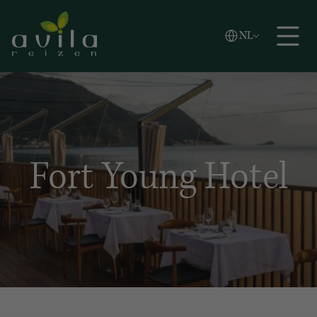
Vlaams
NL
Zoeken
English
Español
Fort Young Hotel