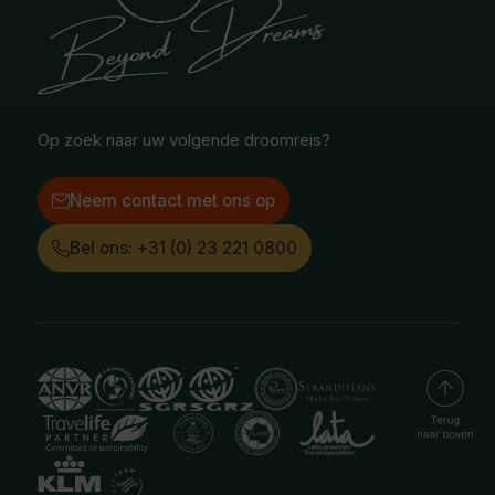
Selfdrive reizen
Vacatures
Poolgebied
Treinreizen
Facebook
Instagram
LinkedIn
Op zoek naar uw volgende droomreis?
Neem contact met ons op
Bel ons: +31 (0) 23 221 0800