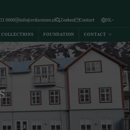
Vlaams
English
Zoeken
221 0800
info@avilareizen.nl
Zoeken
Contact
NL
Español
COLLECTIONS
FOUNDATION
CONTACT
s