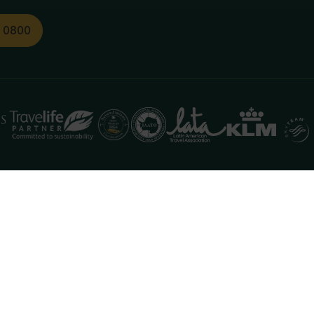
1 0800
functioneren. Meer informatie is beschikbaar in onze
pr