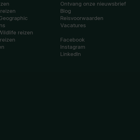
izen
Ontvang onze nieuwsbrief
sreizen
Blog
 Geographic
Reisvoorwaarden
ons
Vacatures
Wildlife reizen
 reizen
Facebook
en
Instagram
LinkedIn