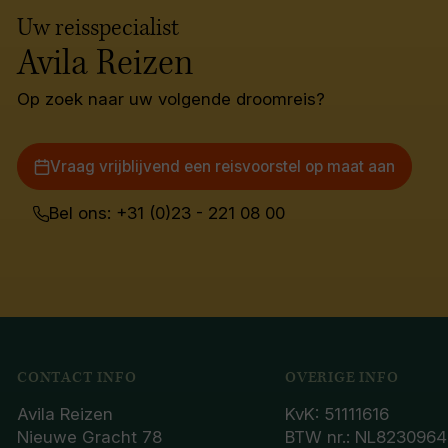
Uw reisspecialist
Avila Reizen
Op zoek naar uw volgende droomreis?
Vraag vrijblijvend een reisvoorstel op maat aan
Bel ons: +31 (0)23 - 221 08 00
CONTACT INFO
OVERIGE INFO
Avila Reizen
KvK: 51111616
Nieuwe Gracht 78
BTW nr.: NL8230964