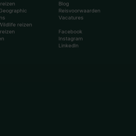
sreizen
Blog
 Geographic
Reisvoorwaarden
ons
Vacatures
Wildlife reizen
 reizen
Facebook
en
Instagram
LinkedIn