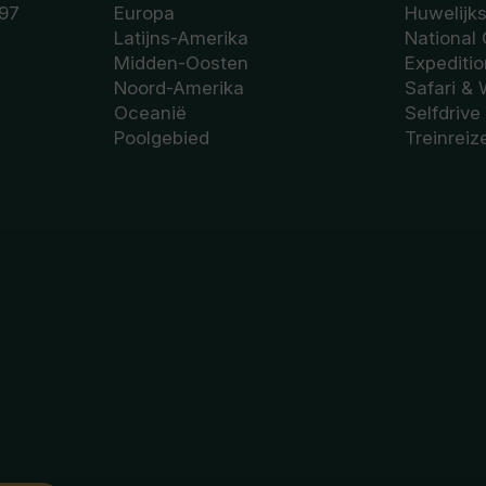
97
Europa
Huwelijk
Latijns-Amerika
National
Midden-Oosten
Expediti
Noord-Amerika
Safari & 
Oceanië
Selfdrive
Poolgebied
Treinreiz