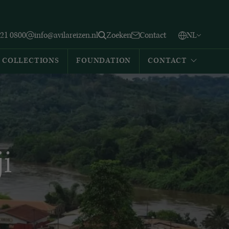
Vlaams
English
Zoeken
221 0800
info@avilareizen.nl
Zoeken
Contact
NL
Español
COLLECTIONS
FOUNDATION
CONTACT
i