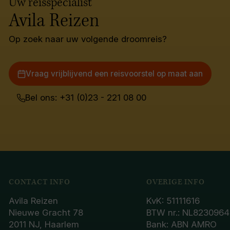
Uw reisspecialist
Avila Reizen
Op zoek naar uw volgende droomreis?
Vraag vrijblijvend een reisvoorstel op maat aan
Bel ons: +31 (0)23 - 221 08 00
CONTACT INFO
OVERIGE INFO
Avila Reizen
KvK: 51111616
Nieuwe Gracht 78
BTW nr.: NL8230964
2011 NJ, Haarlem
Bank: ABN AMRO