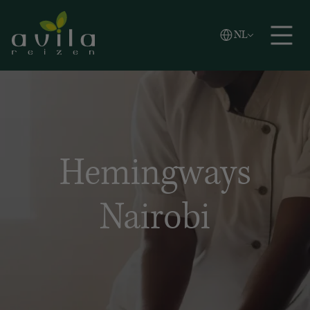
Vlaams
NL
Zoeken
English
Español
Hemingways
Nairobi