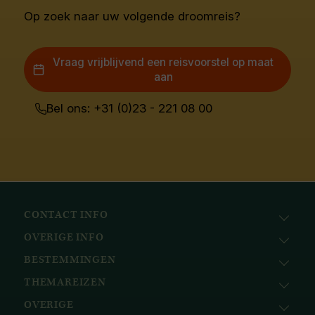
Op zoek naar uw volgende droomreis?
Vraag vrijblijvend een reisvoorstel op maat
aan
Bel ons: +31 (0)23 - 221 08 00
CONTACT INFO
OVERIGE INFO
Avila Reizen
Nieuwe Gracht 78
BESTEMMINGEN
KvK: 51111616
2011 NJ, Haarlem
BTW nr.: NL823096415B01
THEMAREIZEN
Afrika
+31 (0) 23 221 0800
Bank: ABN AMRO
Azië
+32 (0) 33 880 226
OVERIGE
Cruises
NL58ABNA0617518297