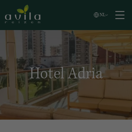
Vlaams
NL
Zoeken
English
Español
Hotel Adria