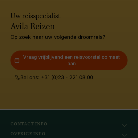
Uw reisspecialist
Avila Reizen
Op zoek naar uw volgende droomreis?
Vraag vrijblijvend een reisvoorstel op maat
aan
Bel ons: +31 (0)23 - 221 08 00
CONTACT INFO
OVERIGE INFO
Avila Reizen