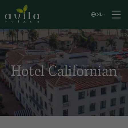
Vlaams
NL
Zoeken
English
Español
Hotel Californian